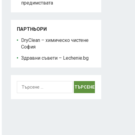
предимствата
ПАРТНЬОРИ
DryClean – химическо чистене
София
Здравни съвети – Lechenie.bg
Търсене
за: