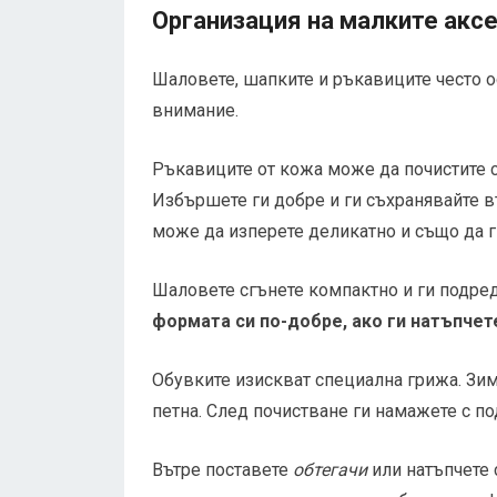
Организация на малките акс
Шаловете, шапките и ръкавиците често о
внимание.
Ръкавиците от кожа може да почистите с
Избършете ги добре и ги съхранявайте 
може да изперете деликатно и също да г
Шаловете сгънете компактно и ги подреде
формата си по-добре, ако ги натъпчет
Обувките изискват специална грижа. Зимн
петна. След почистване ги намажете с п
Вътре поставете
обтегачи
или натъпчете с