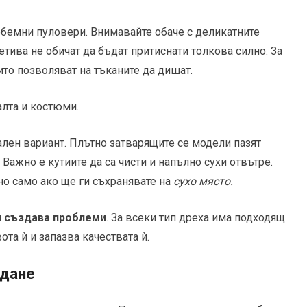
 обемни пуловери. Внимавайте обаче с деликатните
тива не обичат да бъдат притиснати толкова силно. За
оито позволяват на тъканите да дишат.
алта и костюми.
ален вариант. Плътно затварящите се модели пазят
 Важно е кутиите да са чисти и напълно сухи отвътре.
но само ако ще ги съхранявате на
сухо място.
и създава проблеми
. За всеки тип дреха има подходящ
та ѝ и запазва качествата ѝ.
ждане