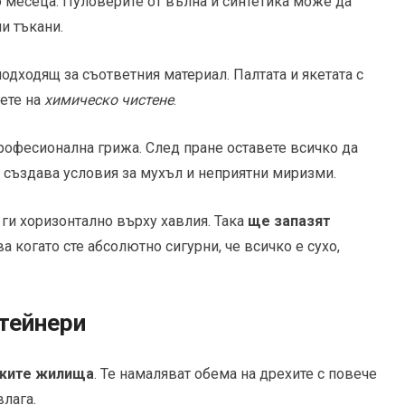
 месеца. Пуловерите от вълна и синтетика може да
и тъкани.
подходящ за съответния материал. Палтата и якетата с
ете на
химическо чистене
.
рофесионална грижа. След пране оставете всичко да
 създава условия за мухъл и неприятни миризми.
 ги хоризонтално върху хавлия. Така
ще запазят
ва когато сте абсолютно сигурни, че всичко е сухо,
тейнери
лките жилища
. Те намаляват обема на дрехите с повече
влага.