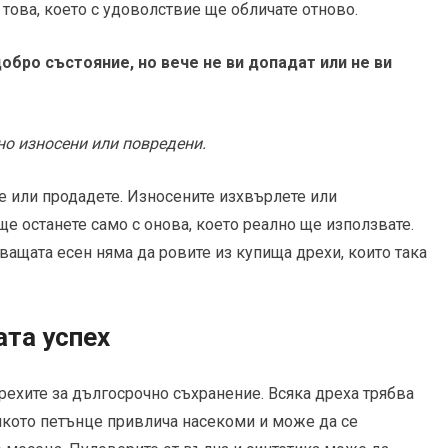
това, което с удоволствие ще обличате отново.
обро състояние, но вече не ви допадат или не ви
но износени или повредени.
те или продадете. Износените изхвърлете или
е останете само с онова, което реално ще използвате.
дващата есен няма да ровите из купища дрехи, които така
ата успех
рехите за дългосрочно съхранение. Всяка дреха трябва
лкото петънце привлича насекоми и може да се