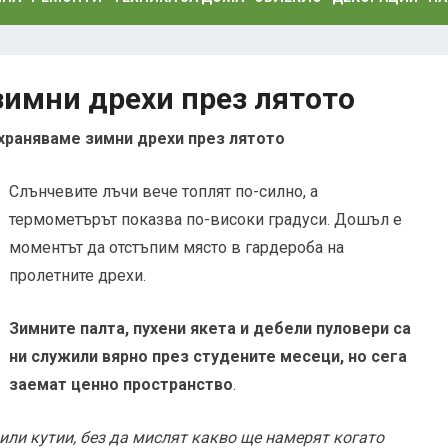
зимни дрехи през лятото
храняваме зимни дрехи през лятото
Слънчевите лъчи вече топлят по-силно, а
термометърът показва по-високи градуси. Дошъл е
моментът да отстъпим място в гардероба на
пролетните дрехи.
Зимните палта, пухени якета и дебели пуловери са
ни служили вярно през студените месеци, но сега
заемат ценно пространство
.
 или кутии, без да мислят какво ще намерят когато