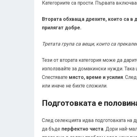
Категориите са прости. Първата включва 
Втората обхваща дрехите, които са в д
прилягат добре.
Третата група са вещи, които са прекале
Тези от втората категория може да дари
използвайте за домакински нужди. Така щ
Спестявате
място, време и усилия
. Сле
или иначе не бихте сложили.
Подготовката е половин
След селекцията идва подготовката на д
да бъде
перфектно чиста
. Дори най-ма