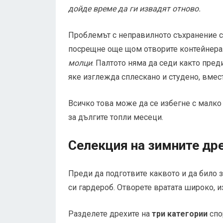
дойде време да ги извадят отново.
Проблемът с неправилното съхранение с
посрещне още щом отворите контейнер
молци
. Палтото няма да седи както преди
яке изглежда сплескано и студено, вмес
Всичко това може да се избегне с малко
за дългите топли месеци.
Селекция на зимните др
Преди да подготвите каквото и да било 
си гардероб. Отворете вратата широко, и
Разделете дрехите на
три категории
спо