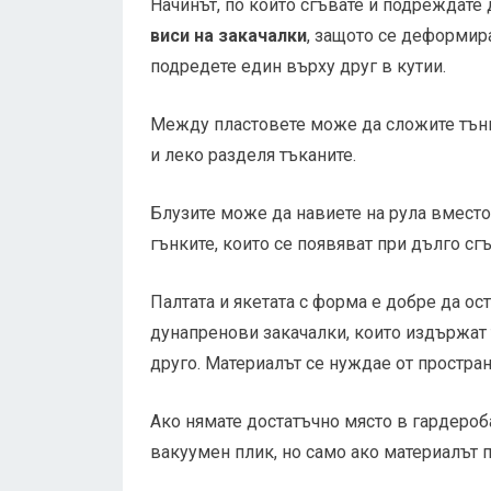
Начинът, по който сгъвате и подреждате
виси на закачалки
, защото се деформира
подредете един върху друг в кутии.
Между пластовете може да сложите тънка
и леко разделя тъканите.
Блузите може да навиете на рула вместо 
гънките, които се появяват при дълго сг
Палтата и якетата с форма е добре да ос
дунапренови закачалки, които издържат 
друго. Материалът се нуждае от пространс
Ако нямате достатъчно място в гардероба
вакуумен плик, но само ако материалът 