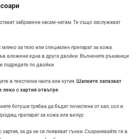
есоари
стават забравени насам-натам. Те също заслужават
 мляко за тяло или специален препарат за кожа.
във вложени една в друга двойки. Вълнените ръкавици
и подредете по двойки.
те в текстилна чанта или кутия.
Шапките запазват
е леко с хартия отвътре
.
ите ботуши трябва да бъдат почистени от кал, сол и
одходящ препарат за кожа или велур.
 хартия, за да не се появяват гънки. Съхранявайте ги в