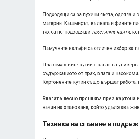
Подходящи са за пухени якета, одеяла и
материи. Кашмирът, вълната и фините пле
тях са по-подходящи
текстилни чанти
, к
Памучните калъфи са отличен избор за п
Пластмасовите кутии с капак са универс
съдържанието от прах, влага и насекоми.
Картонените кутии също вършат работа, 
Влагата лесно прониква през картона 
начин на опаковане, който удължава живо
Техника на сгъване и подре