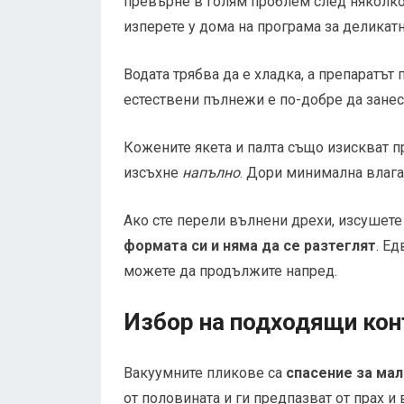
превърне в голям проблем след няколко
изперете у дома на програма за деликатн
Водата трябва да е хладка, а препаратът 
естествени пълнежи е по-добре да занес
Кожените якета и палта също изискват п
изсъхне
напълно
. Дори минимална влага
Ако сте перели вълнени дрехи, изсушете
формата си и няма да се разтеглят
. Ед
можете да продължите напред.
Избор на подходящи кон
Вакуумните пликове са
спасение за ма
от половината и ги предпазват от прах и 