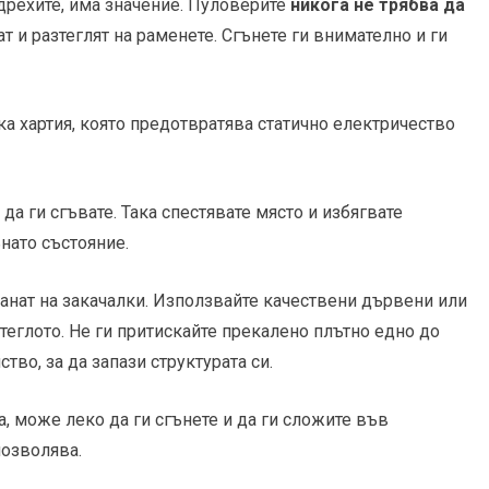
 дрехите, има значение. Пуловерите
никога не трябва да
т и разтеглят на раменете. Сгънете ги внимателно и ги
 хартия, която предотвратява статично електричество
да ги сгъвате. Така спестявате място и избягвате
ънато състояние.
танат на закачалки. Използвайте качествени дървени или
теглото. Не ги притискайте прекалено плътно едно до
тво, за да запази структурата си.
, може леко да ги сгънете и да ги сложите във
позволява.