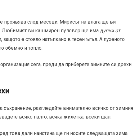
е проявява след месеци. Мирисът на влага ще ви
а. Любимият ви кашмирен пуловер ще има
дупки от
, защото е стояло натъпкано в тесен ъгъл. А пухеното
то обемно и топло.
 организация сега, преди да приберете зимните си дрехи
ехи
за съхранение, разгледайте внимателно всичко от зимния
звадете всяко палто, всяка жилетка, всеки шал.
ред това дали наистина ще ги носите следващата зима.