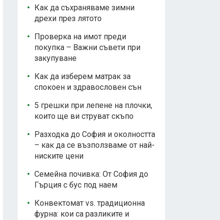
Как да съхраняваме зимни
дрехи през лятото
Проверка на имот преди
покупка – Важни съвети при
закупуване
Как да изберем матрак за
спокоен и здравословен сън
5 грешки при лепене на плочки,
които ще ви струват скъпо
Разходка до София и околността
– как да се възползваме от най-
ниските цени
Семейна почивка: От София до
Гърция с бус под наем
Конвектомат vs. традиционна
фурна: кои са разликите и