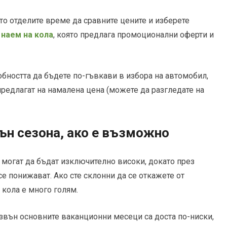
то отделите време да сравните цените и изберете
 наем на кола
, която предлага промоционални оферти и
обността да бъдете по-гъвкави в избора на автомобил,
предлагат на намалена цена (можете да разгледате на
ън сезона, ако е възможно
 могат да бъдат изключително високи, докато през
 се понижават. Ако сте склонни да се откажете от
 кола е много голям.
звън основните ваканционни месеци са доста по-ниски,