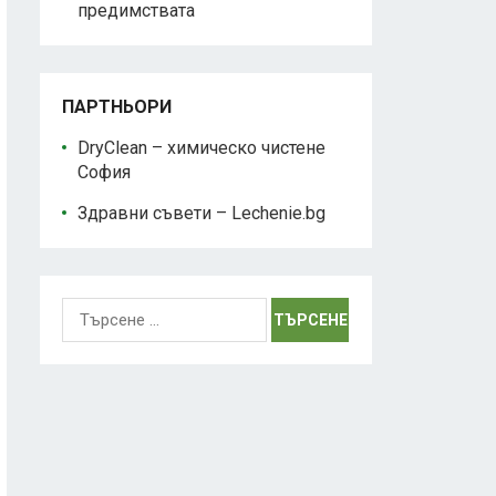
предимствата
ПАРТНЬОРИ
DryClean – химическо чистене
София
Здравни съвети – Lechenie.bg
Търсене
за: