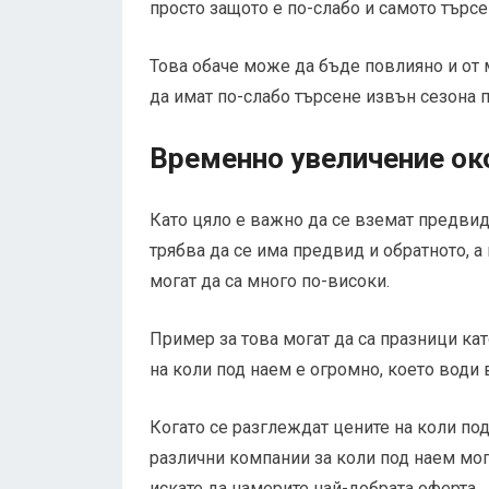
просто защото е по-слабо и самото търсен
Това обаче може да бъде повлияно и от 
да имат по-слабо търсене извън сезона 
Временно увеличение ок
Като цяло е важно да се вземат предвид 
трябва да се има предвид и обратното, 
могат да са много по-високи.
Пример за това могат да са празници кат
на коли под наем е огромно, което води 
Когато се разглеждат цените на коли под
различни компании за коли под наем мога
искате да намерите най-добрата оферта.