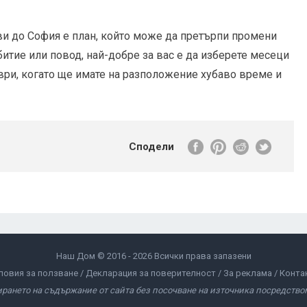
 ви до София е план, който може да претърпи промени
итие или повод, най-добре за вас е да изберете месеци
мври, когато ще имате на разположение хубаво време и
Сподели
Наш Дом © 2016 - 2026 Всички права запазени
ловия за ползване
Декларация за поверителност
За реклама
Конта
ирането на съдържание от сайта без посочване на източника посредством