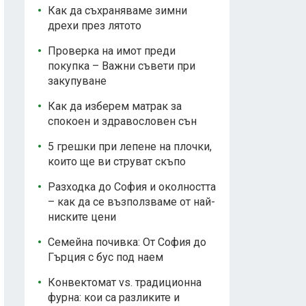
Как да съхраняваме зимни
дрехи през лятото
Проверка на имот преди
покупка – Важни съвети при
закупуване
Как да изберем матрак за
спокоен и здравословен сън
5 грешки при лепене на плочки,
които ще ви струват скъпо
Разходка до София и околността
– как да се възползваме от най-
ниските цени
Семейна почивка: От София до
Гърция с бус под наем
Конвектомат vs. традиционна
фурна: кои са разликите и