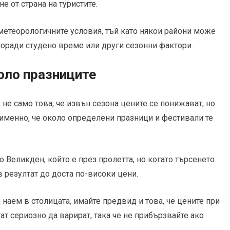
е от страна на туристите.
метеорологичните условия, тъй като някои райони може
поради студено време или други сезонни фактори.
оло празниците
не само това, че извън сезона цените се понижават, но
а именно, че около определени празници и фестивали те
о Великден, който е през пролетта, но когато търсенето
в резултат до доста по-високи цени.
 наем в столицата, имайте предвид и това, че цените при
т сериозно да варират, така че не прибързвайте ако