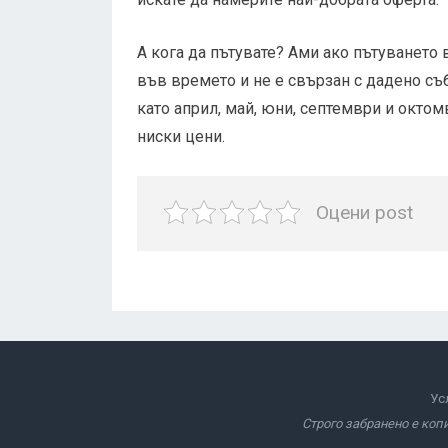
А кога да пътувате? Ами ако пътуването
във времето и не е свързан с дадено съб
като април, май, юни, септември и окто
ниски цени.
Оцени post
Ус
Строго забранено е коп