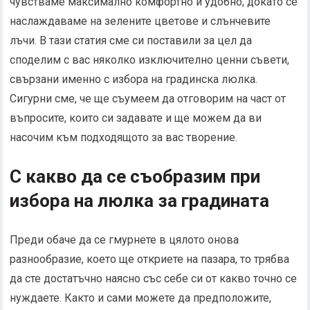
чувстваме максимално комфортно и удобно, докато се
наслаждаваме на зелените цветове и слънчевите
лъчи. В тази статия сме си поставили за цел да
споделим с вас няколко изключително ценни съвети,
свързани именно с избора на градинска люлка.
Сигурни сме, че ще съумеем да отговорим на част от
въпросите, които си задавате и ще можем да ви
насочим към подходящото за вас творение.
С какво да се съобразим при
избора на люлка за градината
Преди обаче да се гмурнете в цялото онова
разнообразие, което ще откриете на пазара, то трябва
да сте достатъчно наясно със себе си от какво точно се
нуждаете. Както и сами можете да предположите,