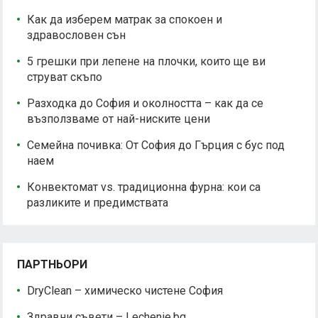
Как да изберем матрак за спокоен и
здравословен сън
5 грешки при лепене на плочки, които ще ви
струват скъпо
Разходка до София и околността – как да се
възползваме от най-ниските цени
Семейна почивка: От София до Гърция с бус под
наем
Конвектомат vs. традиционна фурна: кои са
разликите и предимствата
ПАРТНЬОРИ
DryClean – химическо чистене София
Здравни съвети – Lechenie.bg