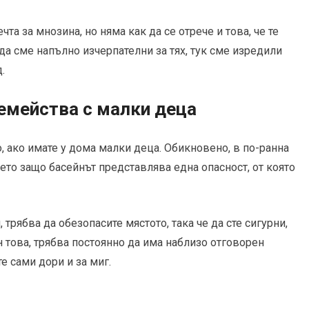
та за мнозина, но няма как да се отрече и това, че те
да сме напълно изчерпателни за тях, тук сме изредили
.
семейства с малки деца
, ако имате у дома малки деца. Обикновено, в по-ранна
, ето защо басейнът представлява една опасност, от която
трябва да обезопасите мястото, така че да сте сигурни,
н това, трябва постоянно да има наблизо отговорен
е сами дори и за миг.