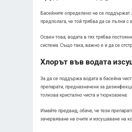
Басейните определено не се поддържат л
предполага, че той трябва да се пълни с
Освен това, водата в тях трябва постоян
система. Също така, важно е и да се отс
Хлорът във водата изсу
За да се поддържа водата в басейна чист
препарати, предназначени за дезинфекция
толкова кристално чиста и тюркоазена.
Имайте предвид, обаче, че тези препарат
зачервяване на очите и изсушаване на ко