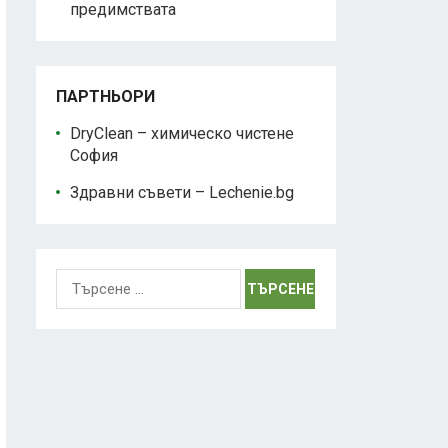
предимствата
ПАРТНЬОРИ
DryClean – химическо чистене
София
Здравни съвети – Lechenie.bg
Търсене
за: