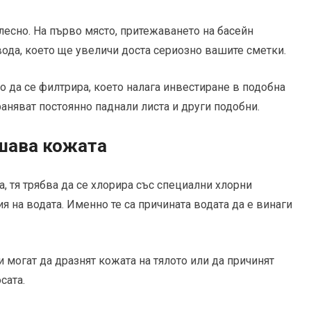
есно. На първо място, притежаването на басейн
 вода, което ще увеличи доста сериозно вашите сметки.
но да се филтрира, което налага инвестиране в подобна
траняват постоянно паднали листа и други подобни.
шава кожата
а, тя трябва да се хлорира със специални хлорни
 на водата. Именно те са причината водата да е винаги
и могат да дразнят кожата на тялото или да причинят
сата.