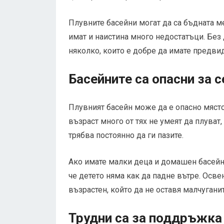
Плувните басейни могат да са бъдната меч
имат и наистина много недостатъци. Без 
няколко, които е добре да имате предвид
Басейните са опасни за 
Плувният басейн може да е опасно място
възраст много от тях не умеят да плуват
трябва постоянно да ги пазите.
Ако имате малки деца и домашен басейн, 
че детето няма как да падне вътре. Осве
възрастен, който да не оставя малчуганит
Трудни са за поддръжка