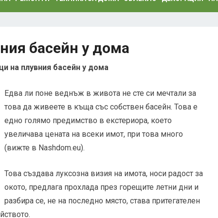
ния басейн у дома
и на плувния басейн у дома
Едва ли поне веднъж в живота не сте си мечтали за
това да живеете в къща със собствен басейн. Това е
едно голямо предимство в екстериора, което
увеличава цената на всеки имот, при това много
(вижте в Nashdom.eu).
Това създава луксозна визия на имота, носи радост за
окото, предлага прохлада през горещите летни дни и
разбира се, не на последно място, става притегателен
йството.