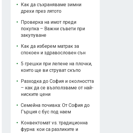
Как да съхраняваме зимни
дрехи през лятото
Проверка на имот преди
покупка – Важни съвети при
закупуване
Как да изберем матрак за
спокоен и здравословен сън
5 грешки при лепене на плочки,
които ще ви струват скъпо
Разходка до София и околността
– как да се възползваме от най-
ниските цени
Семейна почивка: От София до
Гърция с бус под наем
Конвектомат vs. традиционна
фурна: кои са разликите и