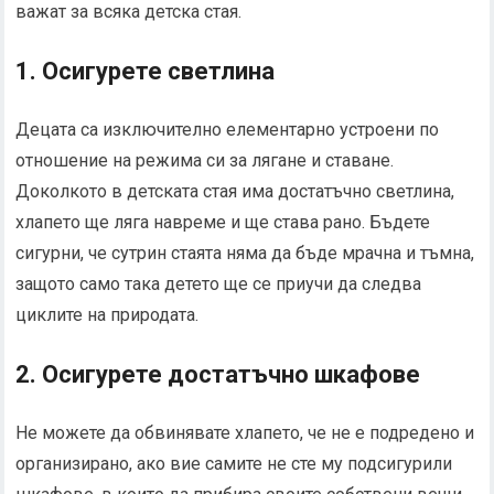
важат за всяка детска стая.
1. Осигурете светлина
Децата са изключително елементарно устроени по
отношение на режима си за лягане и ставане.
Доколкото в детската стая има достатъчно светлина,
хлапето ще ляга навреме и ще става рано. Бъдете
сигурни, че сутрин стаята няма да бъде мрачна и тъмна,
защото само така детето ще се приучи да следва
циклите на природата.
2. Осигурете достатъчно шкафове
Не можете да обвинявате хлапето, че не е подредено и
организирано, ако вие самите не сте му подсигурили