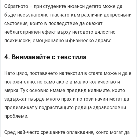
Обратното – при студените нюанси детето може да
бъде несъзнателно тласнато към различни депресивни
състояния, които в последствие да окажат
неблагоприятен ефект върху неговото цялостно
психически, емоционално и физическо здраве.
4. Внимавайте с текстила
Като цяло, поставянето на текстил в стаята може и да е
положително, но само ако е в малко количество и
мярка. Тук основно имаме предвид килимите, които
задържат твърде много прах и по този начин могат да
предизвикат у подрастващите редица здравословни
проблеми.
Сред най-често срещаните оплаквания, които могат да