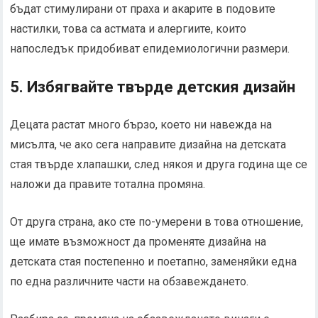
бъдат стимулирани от праха и акарите в подовите
настилки, това са астмата и алергиите, които
напоследък придобиват епидемиологични размери.
5. Избягвайте твърде детския дизайн
Децата растат много бързо, което ни навежда на
мисълта, че ако сега направите дизайна на детската
стая твърде хлапашки, след някоя и друга година ще се
наложи да правите тотална промяна.
От друга страна, ако сте по-умерени в това отношение,
ще имате възможност да променяте дизайна на
детската стая постепенно и поетапно, заменяйки една
по една различните части на обзавеждането.