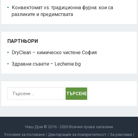
Конвектомат vs. традиционна фурна: кои са
разликите и предимствата
ПАРТНЬОРИ
DryClean – химическо чистене София
Здравни съвети – Lechenie.bg
Търсене
за:
Наш Дом © 2016 - 2026 Всички права запазени
Условия за ползване
Декларация за поверителност
За реклама