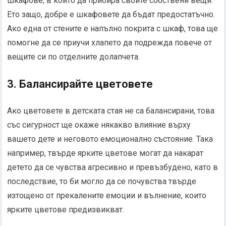
шкафове, в които да прибира своите собствени вещи.
Ето защо, добре е шкафовете да бъдат предостатъчно.
Ако една от стените е напълно покрита с шкаф, това ще
помогне да се приучи хлапето да подрежда повече от
вещите си по отделните долапчета.
3. Балансирайте цветовете
Ако цветовете в детската стая не са балансирани, това
със сигурност ще окаже някакво влияние върху
вашето дете и неговото емоционално състояние. Така
например, твърде ярките цветове могат да накарат
детето да се чувства агресивно и превъзбудено, като в
последствие, то би могло да се почувства твърде
изтощено от прекалените емоции и вълнение, които
ярките цветове предизвикват.