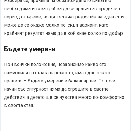
Разбира се, промяна на обзавеждането винаги е
необходима и това трябва да се прави на определен
период от време, но цялостният редизайн на една стая
може да се окаже малко по-скъп вариант, като
крайният резултат няма да е кой знае колко по-добър.
Бъдете умерени
При всички положения, независимо какво сте
намислили за стаята на хлапето, има едно златно
правило – бъдете умерени и балансирани. По този
начин със сигурност няма да сгрешите в своите
действия, а детето ще се чувства много по-комфортно
в своята стая.