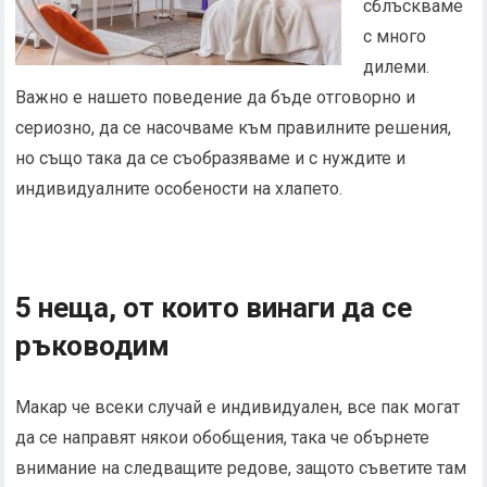
сблъскваме
с много
дилеми.
Важно е нашето поведение да бъде отговорно и
сериозно, да се насочваме към правилните решения,
но също така да се съобразяваме и с нуждите и
индивидуалните особености на хлапето.
5 неща, от които винаги да се
ръководим
Макар че всеки случай е индивидуален, все пак могат
да се направят някои обобщения, така че обърнете
внимание на следващите редове, защото съветите там