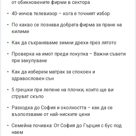
от обикновените фирми в сектора
40-инчов телевизор – кога е точният избор
По какво се познава добрата фирма за пране на
килими
Как да съхраняваме зимни дрехи през лятото
Проверка на имот преди покупка – Важни съвети
при закупуване
Как да изберем матрак за спокоен и
здравословен сън
5 грешки при лепене на плочки, които ще ви
струват скъпо
Разходка до София и околността – как да се
възползваме от най-ниските цени
Семейна почивка: От София до Гърция с бус под
наем