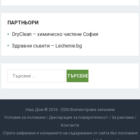
ПАРТНЬОРИ
DryClean – химическо чистене София
Здравни съвети – Lechenie.bg
Търсене
за:
Наш Дом © 2016 - 2026 Всички права запазени
Условия за ползване
Декларация за поверителност
За реклама
Контакти
Строго забранено е копирането на съдържание от сайта без посочване