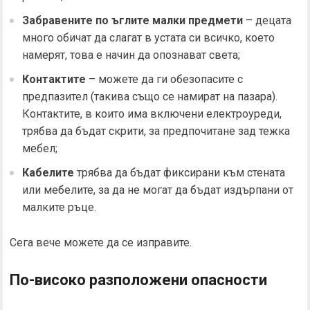
Забравените по ъглите малки предмети
– децата
много обичат да слагат в устата си всичко, което
намерят, това е начин да опознават света;
Контактите
– можете да ги обезопасите с
предпазител (такива също се намират на пазара).
Контактите, в които има включени електроуреди,
трябва да бъдат скрити, за предпочитане зад тежка
мебел;
Кабелите
трябва да бъдат фиксирани към стената
или мебелите, за да не могат да бъдат издърпани от
малките ръце.
Сега вече можете да се изправите.
По-високо разположени опасности