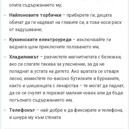
опита съдържанието му;
Найлоновите торбички
– приберете ги, децата
обичат да ги надяват на главите си, а това носи риск
от задушаване;
Кухненските електроуреди
– изключвайте ги
веднага щом приключите ползването им;
Хладилникът
– разчистете магнитчетата с бележки,
ако си слагате такива за улеснение, за да не
попаднат в устата на детето. Ако вратата се отваря
лесно, изместете по-високо бутилките и бурканите,
както и шишенцата с лекарства – те могат да паднат,
да се се счупят и порежат малкия човек или да бъде
погълнато съдържанието им;
Телефонът
– най-добре е да фиксирате и телефона,
и шнура му към стената.