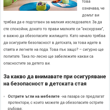
това
означава, че
домът ви
трябва да е подготвен за малкия изследовател. За да
сте спокойни, докато то прави малките си “екскурзии”,
е важно да обезопасите жилището. Като начало трябва
да осигурите безопасност в детската, за това идете в
стаята и легнете на пода. Това пък защо? – сигурно ще
попитате. Така по-лесно ще забележите какви са
опасностите за детето ви.
За какво да внимавате при осигуряване
на безопасност в детската стая
Острите ъгли на мебелите
-на пазара се предлагат
протектори, с които можете да обезопасите острите
ръбове;