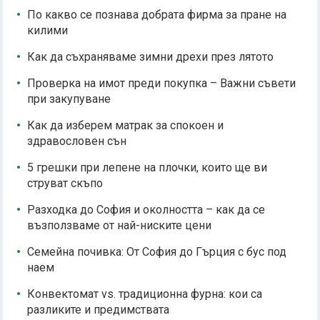
По какво се познава добрата фирма за пране на
килими
Как да съхраняваме зимни дрехи през лятото
Проверка на имот преди покупка – Важни съвети
при закупуване
Как да изберем матрак за спокоен и
здравословен сън
5 грешки при лепене на плочки, които ще ви
струват скъпо
Разходка до София и околността – как да се
възползваме от най-ниските цени
Семейна почивка: От София до Гърция с бус под
наем
Конвектомат vs. традиционна фурна: кои са
разликите и предимствата