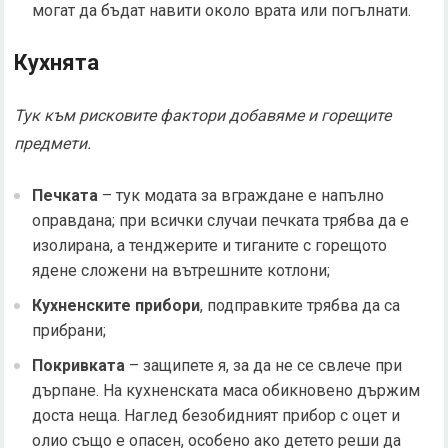
могат да бъдат навити около врата или погълнати.
Кухнята
Тук към рисковите фактори добавяме и горещите
предмети.
Печката
– тук модата за вграждане е напълно
оправдана; при всички случаи печката трябва да е
изолирана, а тенджерите и тиганите с горещото
ядене сложени на вътрешните котлони;
Кухненските прибори
, подправките трябва да са
прибрани;
Покривката
– защипете я, за да не се свлече при
дърпане. На кухненската маса обикновено държим
доста неща. Наглед безобидният прибор с оцет и
олио също е опасен, особено ако детето реши да