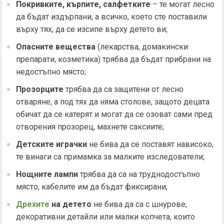
Покривките, кърпите, салфетките
– те могат лесно
да бъдат издърпани, а всичко, което сте поставили
върху тях, да се изсипе върху детето ви;
Опасните вещества
(лекарства, домакински
препарати, козметика) трябва да бъдат прибрани на
недостъпно място;
Прозорците
трябва да са защитени от лесно
отваряне, а под тях да няма столове, защото децата
обичат да се катерят и могат да се озоват сами пред
отворения прозорец, махнете саксиите;
Детските играчки
не бива да се поставят нависоко,
те винаги са примамка за малките изследователи;
Нощните лампи
трябва да са на труднодостъпно
място, кабелите им да бъдат фиксирани;
Дрехите
на детето
не бива да са с шнурове,
декоративни детайли или малки копчета, които