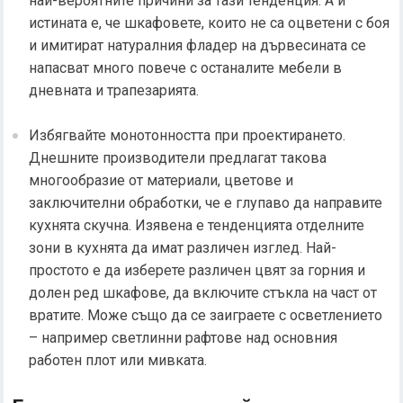
най-вероятните причини за тази тенденция. А и
истината е, че шкафовете, които не са оцветени с боя
и имитират натуралния фладер на дървесината се
напасват много повече с останалите мебели в
дневната и трапезарията.
Избягвайте монотонността при проектирането.
Днешните производители предлагат такова
многообразие от материали, цветове и
заключителни обработки, че е глупаво да направите
кухнята скучна. Изявена е тенденцията отделните
зони в кухнята да имат различен изглед. Най-
простото е да изберете различен цвят за горния и
долен ред шкафове, да включите стъкла на част от
вратите. Може също да се заиграете с осветлението
– например светлинни рафтове над основния
работен плот или мивката.