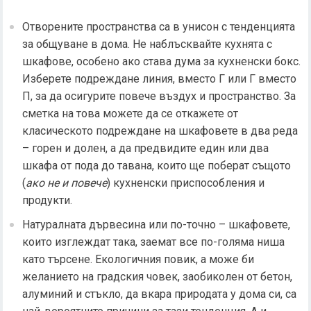
Отворените пространства са в унисон с тенденцията
за общуване в дома. Не наблъсквайте кухнята с
шкафове, особено ако става дума за кухненски бокс.
Изберете подреждане линия, вместо Г или Г вместо
П, за да осигурите повече въздух и пространство. За
сметка на това можете да се откажете от
класическото подреждане на шкафовете в два реда
– горен и долен, а да предвидите един или два
шкафа от пода до тавана, които ще поберат същото
(
ако не и повече
) кухненски приспособления и
продукти.
Натуралната дървесина или по-точно – шкафовете,
които изглеждат така, заемат все по-голяма ниша
като търсене. Екологичния повик, а може би
желанието на градския човек, заобиколен от бетон,
алуминий и стъкло, да вкара природата у дома си, са