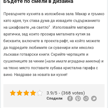
Бъдете по смели в дизайна
Превърнете кухнята в изложбена зала. Макар и гръмко
като идея, тук става дума да извадите съдържанието
на шкафовете „на светло“ . Използвайте матирани
вратички, зад които прозира металната кутия за
бисквити, включете в проекта рафт, на който можете
да подредите любимите си сувенири или няколко
лъскави готварски книги. Скрийте черпаците и
сушилниците за чинии (
нали имате вградена миялна
) и
на тяхно място поставете хубава кристална гарафа с
вино. Наздраве за новата ви кухня!
3.9/5 - (368 votes)
Сподели