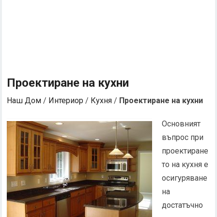
Проектиране на кухни
Наш Дом
/
Интериор
/
Кухня
/
Проектиране на кухни
Основният
въпрос при
проектиране
то на кухня е
осигуряване
на
достатъчно