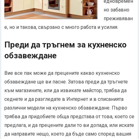
едновремен
но забавно
преживяван
е, но и такова, свързано с много работа и усилия.
Преди да тръгнем за кухненско
обзавеждане
Вие все пак може да прецените какво кухненско
обзавеждане ще ви пасне. Затова преди да тръгнете
към магазините, или да извикате майстор, трябва да
седнете и да разгледате в Интернет и в списанията
различни модели на кухненско обзавеждане. Първо
трябва да придобиете обща представа от това, което се
предлага, и да прецените дали то ви допада, или искате
да направите нещо, което да бъде само според вашия