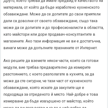
Друго, което трябва да имате предвид е качеството на
материала, от който да бъде изработено кухненското
обзавеждане. Може да се допитате до свои приятели
дали са доволни от своето обзавеждане, също така
може да се допитате и до професионалисти в областта,
като майстори или дори продавач-консултантите в
магазините. Ако тази информация не ви е достатъчна,
винаги може да допълните празнините от Интернет.
Ако решите да вземете някои части, които са готови
модули, вие трябва предварително да измерите
разстоянието, с което разполагате в кухнята, за да
може да сте сигурни, че тази част от кухненското
обзавеждане, която искате да закупите ще е
подходяща за отреденото й място. Най-добре е това
измерване да бъде извършено от майстор, който
може да ви посъветва и къде е най-добре да