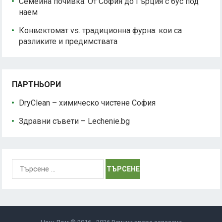
Семейна почивка: От София до Гърция с бус под
наем
Конвектомат vs. традиционна фурна: кои са
разликите и предимствата
ПАРТНЬОРИ
DryClean – химическо чистене София
Здравни съвети – Lechenie.bg
Търсене
за: