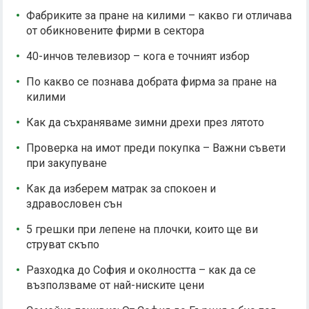
Фабриките за пране на килими – какво ги отличава
от обикновените фирми в сектора
40-инчов телевизор – кога е точният избор
По какво се познава добрата фирма за пране на
килими
Как да съхраняваме зимни дрехи през лятото
Проверка на имот преди покупка – Важни съвети
при закупуване
Как да изберем матрак за спокоен и
здравословен сън
5 грешки при лепене на плочки, които ще ви
струват скъпо
Разходка до София и околността – как да се
възползваме от най-ниските цени