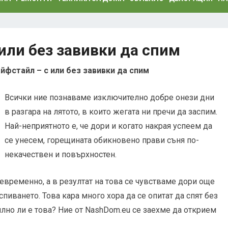
или без завивки да спим
йфстайл – с или без завивки да спим
Всички ние познаваме изключително добре онези дни
в разгара на лятото, в които жегата ни пречи да заспим.
Най-неприятното е, че дори и когато накрая успеем да
се унесем, горещината обикновено прави съня по-
некачествен и повърхностен.
временно, а в резултат на това се чувстваме дори още
спиването. Това кара много хора да се опитат да спят без
илно ли е това? Ние от NashDom.eu се заехме да открием