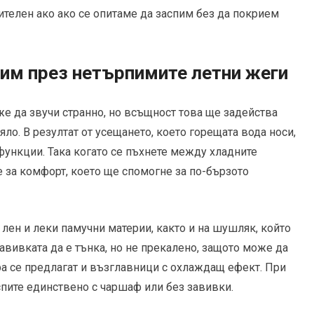
телен ако ако се опитаме да заспим без да покрием
пим през нетърпимите летни жеги
е да звучи странно, но всъщност това ще задейства
о. В резултат от усещането, което горещата вода носи,
ункции. Така когато се пъхнете между хладните
е за комфорт, което ще спомогне за по-бързото
 лен и леки памучни материи, както и на шушляк, който
авивката да е тънка, но не прекалено, защото може да
ара се предлагат и възглавници с охлаждащ ефект. При
спите единствено с чаршаф или без завивки.