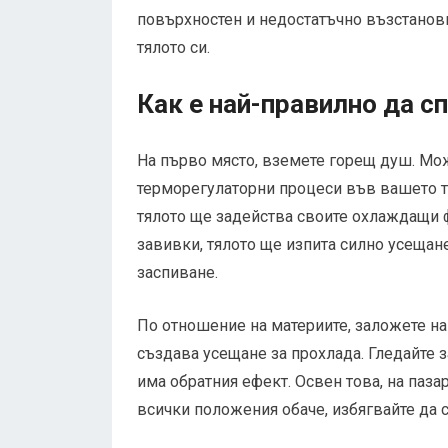
повърхностен и недостатъчно възстанови
тялото си.
Как е най-правилно да с
На първо място, вземете горещ душ. Мож
терморегулаторни процеси във вашето тял
тялото ще задейства своите охлаждащи ф
завивки, тялото ще изпита силно усещан
заспиване.
По отношение на материите, заложете на
създава усещане за прохлада. Гледайте з
има обратния ефект. Освен това, на паз
всички положения обаче, избягвайте да 