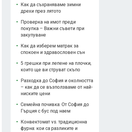
Как да съхраняваме зимни
дрехи през лятото
Проверка на имот преди
покупка – Важни съвети при
закупуване
Как да изберем матрак за
спокоен и здравословен сън
5 грешки при лепене на плочки,
които ще ви струват скъпо
Разходка до София и околността
– как да се възползваме от най-
ниските цени
Семейна почивка: От София до
Гърция с бус под наем
Конвектомат vs. традиционна
фурна: кои са разликите и