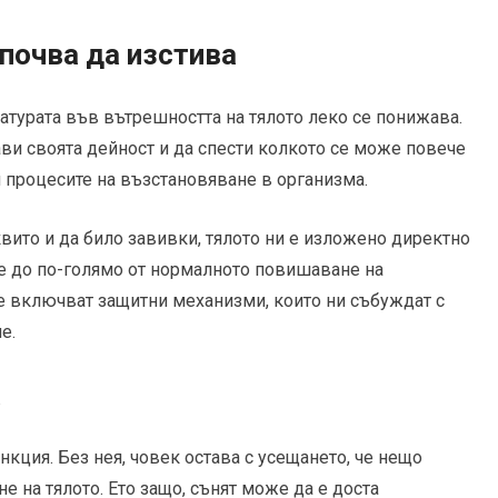
почва да изстива
ратурата във вътрешността на тялото леко се понижава.
ави своята дейност и да спести колкото се може повече
ри процесите на възстановяване в организма.
квито и да било завивки, тялото ни е изложено директно
де до по-голямо от нормалното повишаване на
 се включват защитни механизми, които ни събуждат с
е.
а
нкция. Без нея, човек остава с усещането, че нещо
е на тялото. Ето защо, сънят може да е доста