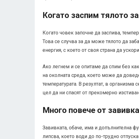
Когато заспим тялото за
Когато човек започне да заспива, темпе
Това се случва за да може тялото да заб
енергия, с което от своя страна да уско
Ако легнем и се опитаме да спим без ка
на околната среда, което може да дове
температурата. В резултат, в организма
цел да ни спасят от прекомерно изстиван
Много повече от завивк
Завивката, обаче, има и допълнителна фу
липсва, което води до по-трудно отпускан