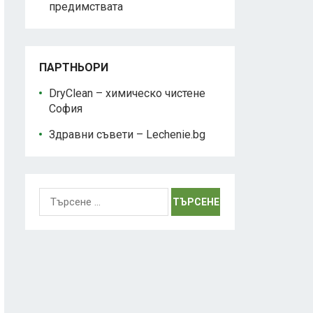
предимствата
ПАРТНЬОРИ
DryClean – химическо чистене
София
Здравни съвети – Lechenie.bg
Търсене
за: