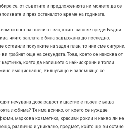
збира се, от съветите и предложенията ни можете да се
зползвате и през останалото време на годината.
възможност за онези от вас, които часове преди Бъдни
ива, чиято заплата е била задържана до последно.
те оставили покупките на заден план, то ние сме сигурни,
ви грабнат още на секундата. Това, което се изисква от
 картичка, която да изпишете с най-искрени и топли
ремине емоционално, вълнуващо и запомнящо се.
родят нечувана доза радост и щастие е пъзел с ваша
воята любима? Тя има всичко, от което се нуждае.
фюми, маркова козметика, красиви рокли и какво ли не
нещо, различно и уникално, предмет, който ще ви остане