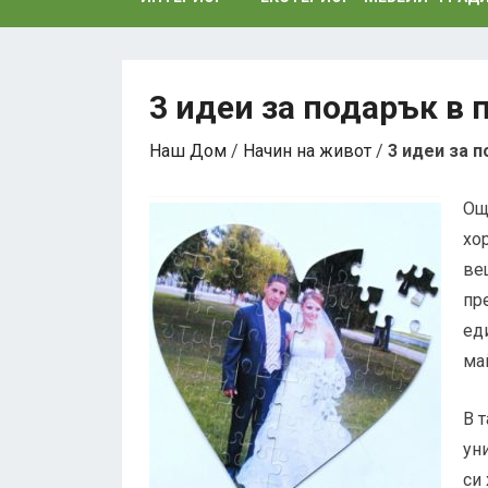
3 идеи за подарък в
Наш Дом
/
Начин на живот
/
3 идеи за 
Ощ
хо
ве
пр
ед
май
В 
ун
си