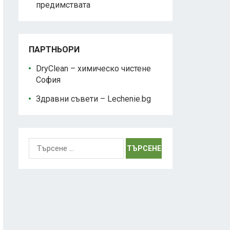
предимствата
ПАРТНЬОРИ
DryClean – химическо чистене
София
Здравни съвети – Lechenie.bg
Търсене
за: