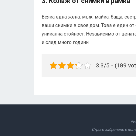
3. Колаж от снимки в рамка
Всяка една жена, мъж, майка, баща, сест
ваши снимки в своя дом. Това е един от
уникална стойност. Независимо от цената
и след много години.
3.3/5 - (189 vo
Ус
Строго забранено е коп