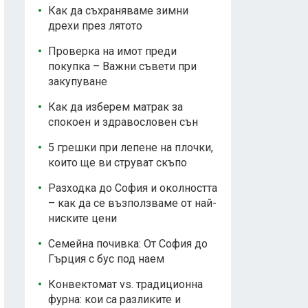
Как да съхраняваме зимни
дрехи през лятото
Проверка на имот преди
покупка – Важни съвети при
закупуване
Как да изберем матрак за
спокоен и здравословен сън
5 грешки при лепене на плочки,
които ще ви струват скъпо
Разходка до София и околността
– как да се възползваме от най-
ниските цени
Семейна почивка: От София до
Гърция с бус под наем
Конвектомат vs. традиционна
фурна: кои са разликите и