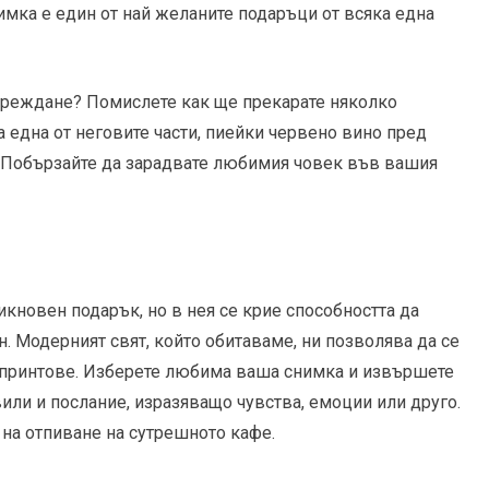
имка е един от най желаните подаръци от всяка една
одреждане? Помислете как ще прекарате няколко
 една от неговите части, пиейки червено вино пред
? Побързайте да зарадвате любимия човек във вашия
икновен подарък, но в нея се крие способността да
. Модерният свят, който обитаваме, ни позволява да се
 принтове. Изберете любима ваша снимка и извършете
или и послание, изразяващо чувства, емоции или друго.
 на отпиване на сутрешното кафе.