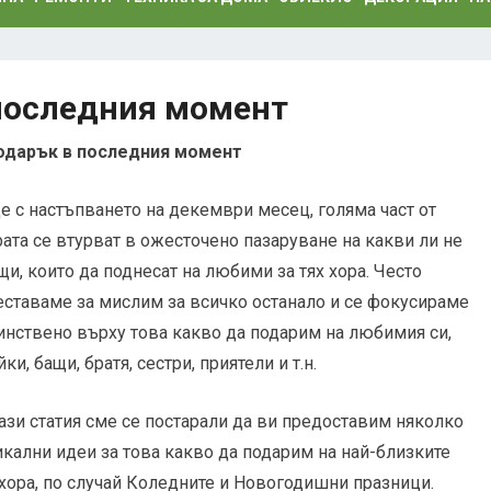
 последния момент
подарък в последния момент
е с настъпването на декември месец, голяма част от
рата се втурват в ожесточено пазаруване на какви ли не
щи, които да поднесат на любими за тях хора. Често
еставаме за мислим за всичко останало и се фокусираме
инствено върху това какво да подарим на любимия си,
ки, бащи, братя, сестри, приятели и т.н.
тази статия сме се постарали да ви предоставим няколко
икални идеи за това какво да подарим на най-близките
 хора, по случай Коледните и Новогодишни празници.