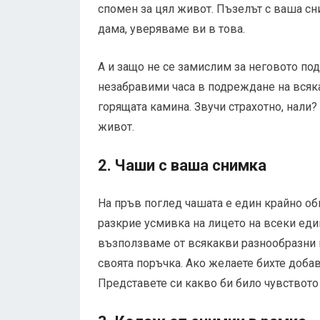
спомен за цял живот. Пъзелът с ваша сн
дама, уверяваме ви в това.
А и защо не се замислим за неговото п
незабравими часа в подреждане на всяка
горящата камина. Звучи страхотно, нали
живот.
2. Чаши с ваша снимка
На пръв поглед чашата е един крайно об
разкрие усмивка на лицето на всеки един
възползваме от всякакви разнообразни
своята поръчка. Ако желаете бихте добав
Представете си какво би било чувството