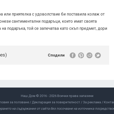
ра или приятелка с удоволствие би поставила колаж от
 онези сантиментални подаръци, които имат своята
 на подаръка, той се запечатва като скъп предмет, дори
tes)
Сподели
Наш Дом © 2016 - 2026 Всички права запазени
ловия за ползване
Декларация за поверителност
За реклама
Конта
ирането на съдържание от сайта без посочване на източника посредством