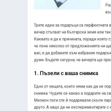
Ра
въ
Трите идеи за подаръци са перфектната 
вечер стъпват на българска земя или так
Каквато и да е причината, поради която с
че поне няколко от предложенията ни ще 
вас, е да добавите към избрания подарък
думи. Бъдете сигурни, че вечерта ще п
1. Пъзели с ваша снимка
Едно от нещата, които няма как да не по
снимка. Чудите се какво а подарите на с
Милион пъти сте й подарявали скъпи пар
друго. А защо да не експериментирате с 