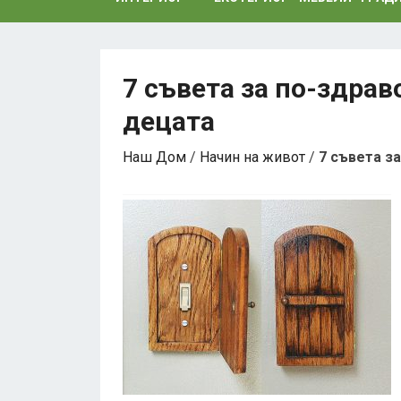
7 съвета за по-здра
децата
Наш Дом
/
Начин на живот
/
7 съвета з