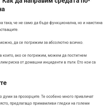
Как да направим средата по-
на
 така, че не само да бъде функционална, но и наистина
астващите.
ъзможно, да се погрижим за абсолютно всичко.
а които, ако се погрижим, можем да постигнем
лим риска от домашни инциденти в пъти. Ето кои са
те
о думи за прозорците. Те особено много привличат
т място, предлагащо примамливи гледки на големи