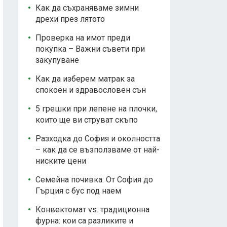
Как да съхраняваме зимни
дрехи през лятото
Проверка на имот преди
покупка – Важни съвети при
закупуване
Как да изберем матрак за
спокоен и здравословен сън
5 грешки при лепене на плочки,
които ще ви струват скъпо
Разходка до София и околността
– как да се възползваме от най-
ниските цени
Семейна почивка: От София до
Гърция с бус под наем
Конвектомат vs. традиционна
фурна: кои са разликите и