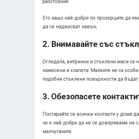
разстояния.
Ето защо най-добре по прозорците да им
да се надвесват навън;
2. Внимавайте със стък
Огледала, витринки и стъклени маси са ч
намесени и хлапета. Малките не са особе
подобни стъклени повърхности да бъдат 
3. Обезопасете контакти
Постарайте се всички контакти у дома д
че е най-добре да не се доверяваме на с
малчуганите.