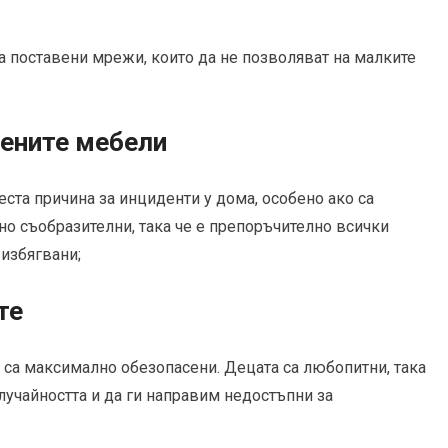
а поставени мрежи, които да не позволяват на малките
лените мебели
еста причина за инциденти у дома, особено ако са
но съобразителни, така че е препоръчително всички
избягвани;
те
а са максимално обезопасени. Децата са любопитни, така
лучайността и да ги направим недостъпни за