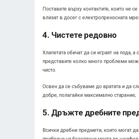
Поставете върху контактите, които не се 
влизат в досег с електропреносната мре
4. Чистете редовно
Хлапетата обичат да си играят на пода, а
представите колко много проблеми може
чисто.
Освен да се събуваме до вратата и да сл
добре, полагайки максимално старание;
5. Дръжте дребните пре
Всички дребни предмети, които могат да 
прибрани на безопасни места по шкафов