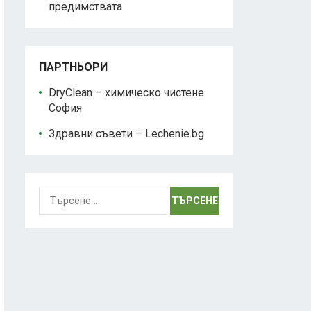
предимствата
ПАРТНЬОРИ
DryClean – химическо чистене
София
Здравни съвети – Lechenie.bg
Търсене
за: