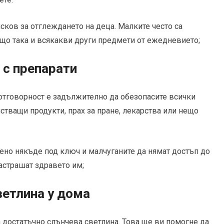
ков за отглеждането на деца. Малките често са
ъщо така и всякакви други предмети от ежедневието;
 с препарати
отговорност е задължително да обезопасите всички
стващи продукти, прах за пране, лекарства или нещо
ено някъде под ключ и малчуганите да нямат достъп до
застрашат здравето им;
ветлина у дома
 достатъчно слънчева светлина. Това ще ви помогне да