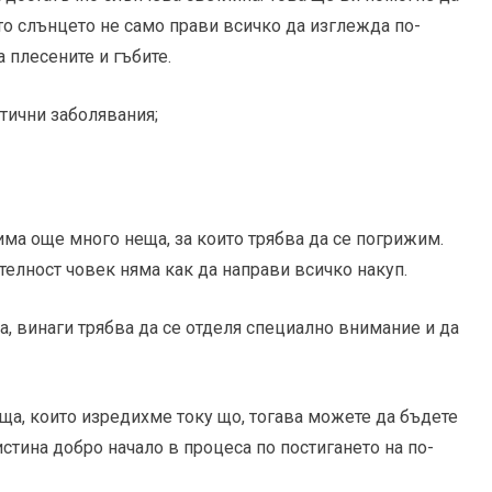
то слънцето не само прави всичко да изглежда по-
а плесените и гъбите.
атични заболявания;
има още много неща, за които трябва да се погрижим.
телност човек няма как да направи всичко накуп.
та, винаги трябва да се отделя специално внимание и да
еща, които изредихме току що, тогава можете да бъдете
истина добро начало в процеса по постигането на по-