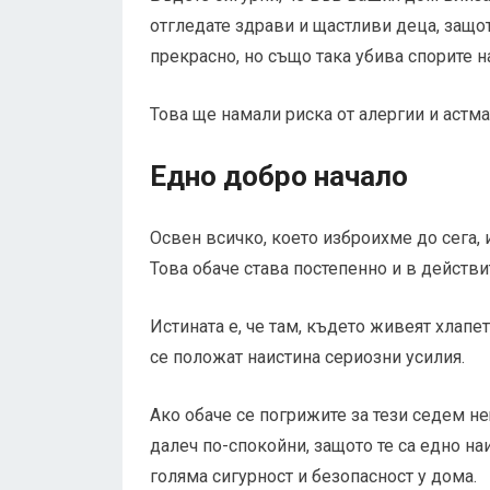
отгледате здрави и щастливи деца, защо
прекрасно, но също така убива спорите н
Това ще намали риска от алергии и астм
Едно добро начало
Освен всичко, което изброихме до сега, 
Това обаче става постепенно и в действи
Истината е, че там, където живеят хлапе
се положат наистина сериозни усилия.
Ако обаче се погрижите за тези седем н
далеч по-спокойни, защото те са едно на
голяма сигурност и безопасност у дома.