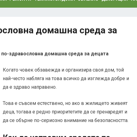
вословна домашна среда за
а по-здравословна домашна среда за децата
Когато човек обзавежда и организира своя дом, той
най-често набляга на това всичко да изглежда добре и
да е здраво направено.
Това е съвсем естествено, но ако в жилището живеят
деца, тогава е редно приоритетите да се пренаредят и
да се обърне по-сериозно внимание на безопасността.