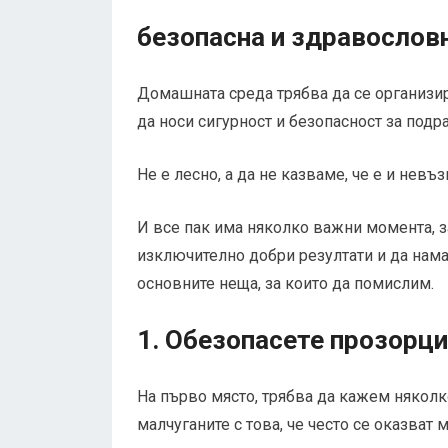
безопасна и здравослов
Домашната среда трябва да се организира
да носи сигурност и безопасност за подр
Не е лесно, а да не казваме, че е и нев
И все пак има няколко важни момента, з
изключително добри резултати и да нама
основните неща, за които да помислим.
1. Обезопасете прозорци
На първо място, трябва да кажем няколк
малчуганите с това, че често се оказва