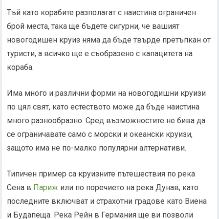
Тъй като корабите разполагат с наистина ограничен
брой места, така ще бъдете сигурни, че вашият
новогодишен круиз няма да бъде твърде претъпкан от
туристи, а всичко ще е съобразено с капацитета на
кораба.
Има много и различни форми на новогодишни круизи
по цял свят, като естеството може да бъде наистина
много разнообразно. Сред възможностите не бива да
се ограничавате само с морски и океански круизи,
защото има не по-малко популярни алтернативи.
Типичен пример са круизните пътешествия по река
Сена в
Париж
или по поречието на река Дунав, като
последните включват и страхотни градове като Виена
и Будапеща. Река Рейн в Германия ще ви позволи