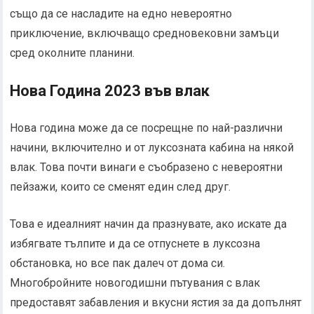
също да се насладите на едно невероятно
приключение, включващо средновековни замъци
сред околните планини.
Нова Година 2023 във влак
Нова година може да се посрещне по най-различни
начини, включително и от луксозната кабина на някой
влак. Това почти винаги е съобразено с невероятни
пейзажи, които се сменят един след друг.
Това е идеалният начин да празнувате, ако искате да
избягвате тълпите и да се отпуснете в луксозна
обстановка, но все пак далеч от дома си.
Многобройните новогодишни пътувания с влак
предоставят забавления и вкусни ястия за да допълнят