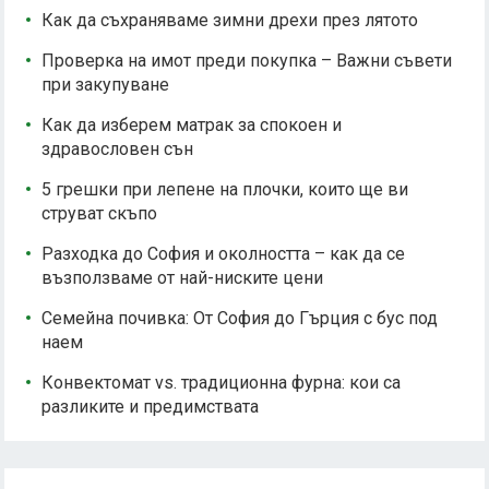
Как да съхраняваме зимни дрехи през лятото
Проверка на имот преди покупка – Важни съвети
при закупуване
Как да изберем матрак за спокоен и
здравословен сън
5 грешки при лепене на плочки, които ще ви
струват скъпо
Разходка до София и околността – как да се
възползваме от най-ниските цени
Семейна почивка: От София до Гърция с бус под
наем
Конвектомат vs. традиционна фурна: кои са
разликите и предимствата