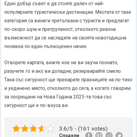
Един добър съвет е да стоите далеч от най-
популярните туристически дестинации. Местата от тази
категория са винаги претъпкани с туристи и предлагат
по-скоро шум и претрупаност, отколкото реална
възможност да се насладите на своята новогодишна
почивка по един пълноценен начин.
Отворете картата, вижте кое не ви звучи познато,
разучете го и ако ви допадне, резервирайте смело.
Така със сигурност ще прекарате празниците на по-тихо
и уединено място, отколкото до сега, а когато говорим
за посрещане на Нова Година 2023-та това със
сигурност ще е по-вкуса ви.
3.6/5 - (161 votes)
Сподели