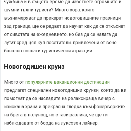
чужбина и в същото време да избегнете огромните и
шумни тълпи туристи? Много хора, които
възнамеряват да прекарат новогодишните празници
зад граница, ще се радват да научат как да се откъснат
от сивотата на ежедневието, но без да се налага да
лутат сред цял куп посетители, привлечени от вече
банално познати туристически атракции.
Новогодишен круиз
Много от
популярните ваканционни дестинации
предлагат специални новогодишни круизи, които да ви
помогнат да се насладите на релаксираща вечер с
изискана храна и прекрасна гледка към фойерверките
на брега в полунощ, но с тази разлика, че ще ги
наблюдавате от борда на луксозен лайнер.