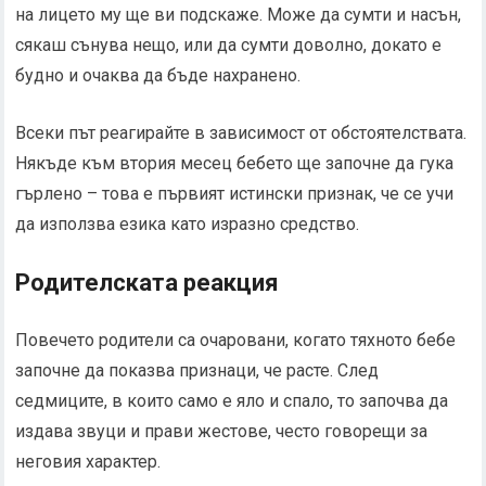
на лицето му ще ви подскаже. Може да сумти и насън,
сякаш сънува нещо, или да сумти доволно, докато е
будно и очаква да бъде нахранено.
Всеки път реагирайте в зависимост от обстоятелствата.
Някъде към втория месец бебето ще започне да гука
гърлено – това е първият истински признак, че се учи
да използва езика като изразно средство.
Родителската реакция
Повечето родители са очаровани, когато тяхното бебе
започне да показва признаци, че расте. След
седмиците, в които само е яло и спало, то започва да
издава звуци и прави жестове, често говорещи за
неговия характер.