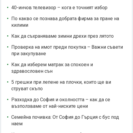
40-инчов телевизор – кога е точният избор
По какво се познава добрата фирма за пране на
килими
Как да съхраняваме зимни дрехи през лятото
Проверка на имот преди покупка – Важни съвети
при закупуване
Как да изберем матрак за спокоен и
здравословен сън
5 грешки при лепене на плочки, които ще ви
струват скъпо
Разходка до София и околността – как да се
възползваме от най-ниските цени
Семейна почивка: От София до Гърция с бус под
наем