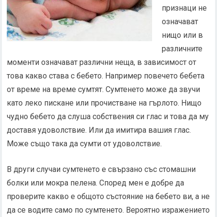
признаци не
означават
нищо или в
различните
моменти означават различни неща, в зависимост от
това какво става с бебето. Например повечето бебета
от време на време сумтят. Сумтенето може да звучи
като леко пискане или прочистване на гърлото. Нищо
чудно бебето да слуша собствения си глас и това да му
доставя удоволствие. Или да имитира вашия глас.
Може също така да сумти от удоволствие.
В други случаи сумтенето е свързано със стомашни
болки или мокра пелена. Според мен е добре да
проверите какво е общото състояние на бебето ви, а не
да се водите само по сумтенето. Вероятно изражението