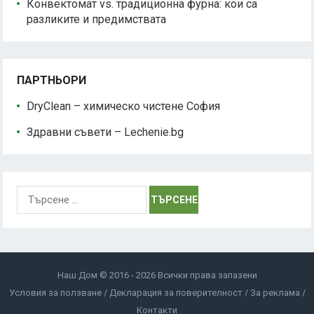
Конвектомат vs. традиционна фурна: кои са
разликите и предимствата
ПАРТНЬОРИ
DryClean – химическо чистене София
Здравни съвети – Lechenie.bg
Търсене
за:
Наш Дом © 2016 - 2026 Всички права запазени
Условия за ползване
Декларация за поверителност
За реклама
Контакти