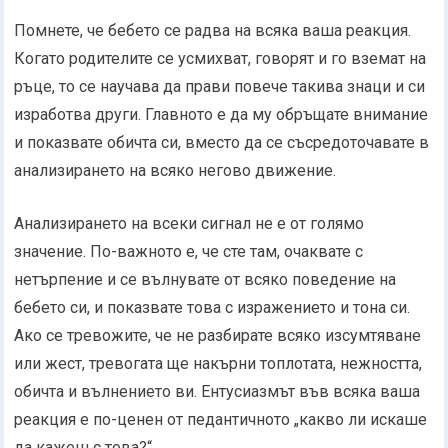
Помнете, че бебето се радва на всяка ваша реакция.
Когато родителите се усмихват, говорят и го вземат на
ръце, то се научава да прави повече такива знаци и си
изработва други. Главното е да му обръщате внимание
и показвате обичта си, вместо да се съсредоточавате в
анализирането на всяко негово движение.
Анализирането на всеки сигнал не е от голямо
значение. По-важното е, че сте там, очаквате с
нетърпение и се вълнувате от всяко поведение на
бебето си, и показвате това с изражението и тона си.
Ако се тревожите, че не разбирате всяко изсумтяване
или жест, тревогата ще накърни топлотата, нежността,
обичта и вълнението ви. Ентусиазмът във всяка ваша
реакция е по-ценен от педантичното „какво ли искаше
да кажеш с това?“.