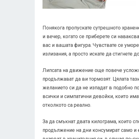
Понякога пропускате сутрешното хранене,
и вечер, когато се приберете си наваксв
вас и вашата фигура. Чувствате се умор
излизания, а просто искате да стигнете д
Липсата на движение още повече усложн
продължават да ви тормозят. Цялата таз
желанието си да не изпадат в подобно п
всички и симпатични девойки, които има
отколкото са реално.
За да смъкнат двата килограма, които сп
продължение на дни консумират само и 
вкарват в хранителния си, в случая по-с