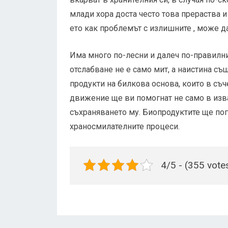
млади хора доста често това прераства и
ето как проблемът с излишните , може да
Има много по-лесни и далеч по-правилни
отслабване не е само мит, а наистина с
продукти на билкова основа, които в съ
движение ще ви помогнат не само в изва
съхраняването му. Биопродуктите ще пог
храносмилателните процеси.
4/5 - (355 vote