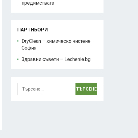
предимствата
ПАРТНЬОРИ
DryClean – химическо чистене
София
Здравни съвети – Lechenie.bg
Търсене
за: