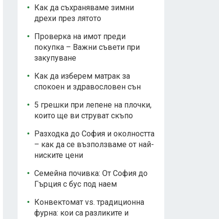
Как да съхраняваме зимни
дрехи през лятото
Проверка на имот преди
покупка – Важни съвети при
закупуване
Как да изберем матрак за
спокоен и здравословен сън
5 грешки при лепене на плочки,
които ще ви струват скъпо
Разходка до София и околността
– как да се възползваме от най-
ниските цени
Семейна почивка: От София до
Гърция с бус под наем
Конвектомат vs. традиционна
фурна: кои са разликите и