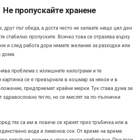
Не пропускайте хранене
 друг път обеда, а доста често не хапвате нищо цял ден
ате стабилно пропуските. Всичко това се отразява върху
ени и след работа дори нямате желание за разходки или
о дома.
ява проблема с излишните килограми и те
и картинка се е превърнала в кошмар за някои и в
оложение, предприемат крайни мерки. Тук става дума за
т здравословно тегло, но се мислят за по-пълнички
оред тях са им в повече се хранят през тръбичка или в
единствено вода и лимонов сок. От време на време
коро питейния, режим и някои други слабителни. При тези