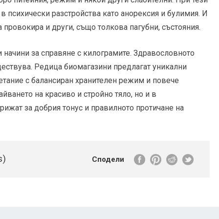
 в психически разстройства като анорексия и булимия. И
 провокира и други, също толкова пагубни, състояния.
 начини за справяне с килограмите. Здравословното
ъществува. Редица биомагазини предлагат уникални
четание с балансиран хранителен режим и повече
йването на красиво и стройно тяло, но и в
рижат за добрия тонус и правилното протичане на
s)
Сподели