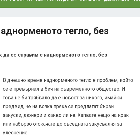
наднорменото тегло, без
к да се справим с наднорменото тегло, без
В днешно време наднорменото тегло е проблем, който
се е превърнал в бич на съвременното общество. И
това не би трябвало да е новост за никого, имайки
предвид, че на всяка пряка се предлагат бързи
закуски, дюнери и какво ли не. Хапвате нещо на крак
или набързо отскачате до съседната закусвалня за
улеснение.