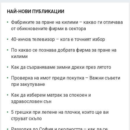
НАЙ-НОВИ ПУБЛИКАЦИИ
Фабриките за пране на килими – какво ги отличава
от обикновените фирми в сектора
40-инчов телевизор – кога е точният избор
По какво се познава добрата фирма за пране на
килими
Как да съхраняваме зимни дрехи през лятото
Проверка на имот преди покупка – Важни съвети
при закупуване
Как да изберем матрак за спокоен и
здравословен сън
5 грешки при лепене на плочки, които ще ви
струват скъпо
Разходка до София и околността – как да се