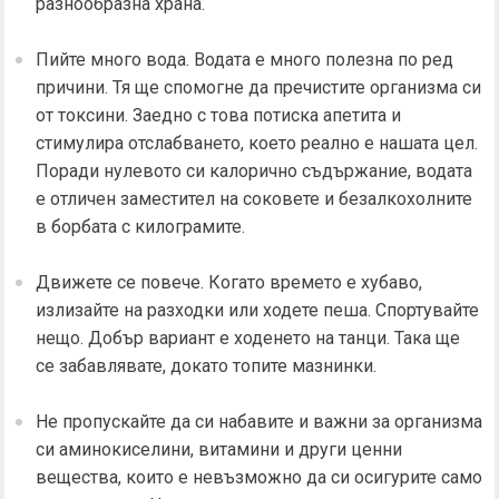
разнообразна храна.
Пийте много вода. Водата е много полезна по ред
причини. Тя ще спомогне да пречистите организма си
от токсини. Заедно с това потиска апетита и
стимулира отслабването, което реално е нашата цел.
Поради нулевото си калорично съдържание, водата
е отличен заместител на соковете и безалкохолните
в борбата с килограмите.
Движете се повече. Когато времето е хубаво,
излизайте на разходки или ходете пеша. Спортувайте
нещо. Добър вариант е ходенето на танци. Така ще
се забавлявате, докато топите мазнинки.
Не пропускайте да си набавите и важни за организма
си аминокиселини, витамини и други ценни
вещества, които е невъзможно да си осигурите само