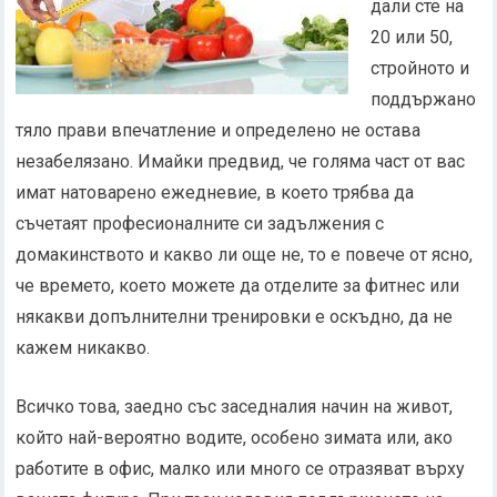
дали сте на
20 или 50,
стройното и
поддържано
тяло прави впечатление и определено не остава
незабелязано. Имайки предвид, че голяма част от вас
имат натоварено ежедневие, в което трябва да
съчетаят професионалните си задължения с
домакинството и какво ли още не, то е повече от ясно,
че времето, което можете да отделите за фитнес или
някакви допълнителни тренировки е оскъдно, да не
кажем никакво.
Всичко това, заедно със заседналия начин на живот,
който най-вероятно водите, особено зимата или, ако
работите в офис, малко или много се отразяват върху