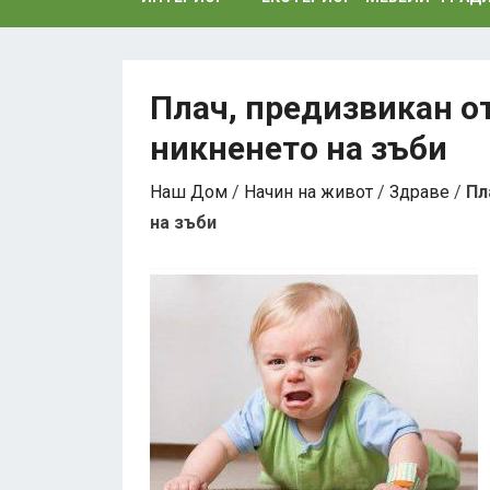
Плач, предизвикан от
никненето на зъби
Наш Дом
/
Начин на живот
/
Здраве
/
Пл
на зъби