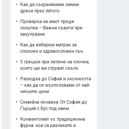
Как да съхраняваме зимни
дрехи през лятото
Проверка на имот преди
покупка – Важни съвети при
закупуване
Как да изберем матрак за
спокоен и здравословен сън
5 грешки при лепене на плочки,
които ще ви струват скъпо
Разходка до София и околността
– как да се възползваме от най-
ниските цени
Семейна почивка: От София до
Гърция с бус под наем
Конвектомат vs. традиционна
фурна: кои са разликите и