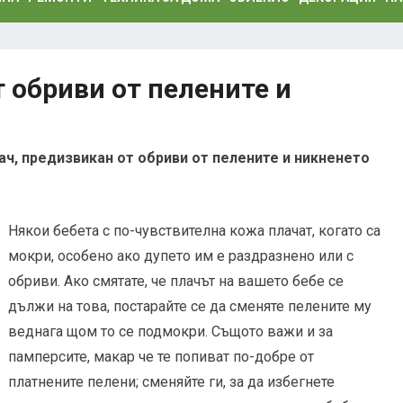
 обриви от пелените и
ач, предизвикан от обриви от пелените и никненето
Някои бебета с по-чувствителна кожа плачат, когато са
мокри, особено ако дупето им е раздразнено или с
обриви. Ако смятате, че плачът на вашето бебе се
дължи на това, постарайте се да сменяте пелените му
веднага щом то се подмокри. Същото важи и за
памперсите, макар че те попиват по-добре от
платнените пелени; сменяйте ги, за да избегнете