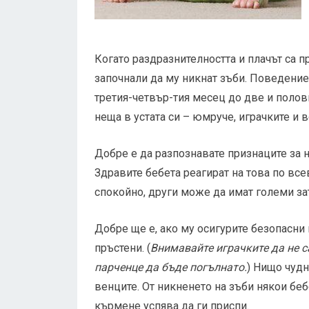
Когато раздразнителността и плачът са п
започнали да му никнат зъби. Поведение
третия-четвър-тия месец до две и полов
неща в устата си – юмруче, играчките и в
Добре е да разпознавате признаците за 
Здравите бебета реагират на това по вс
спокойно, други може да имат големи за
Добре ще е, ако му осигурите безопасни
пръстени. (
Внимавайте играчките да не с
парченце да бъде погълнато.
) Нищо чудн
венците. От никненето на зъби някои беб
кърмене успява да ги приспи.