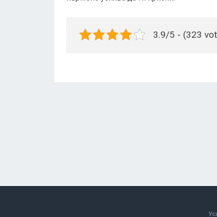
3.9/5 - (323 vo
Ус