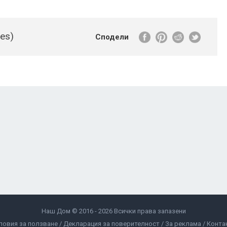
tes)
Сподели
Наш Дом © 2016 - 2026 Всички права запазени
ловия за ползване
Декларация за поверителност
За реклама
Конта