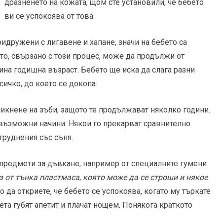
дразненето на кожата, щом сте установили, че бебето
ви се успокоява от това.
ридружени с лигавене и хапане, значи на бебето са
то, свързано с този процес, може да продължи от
ина годишна възраст. Бебето ще иска да слага разни
сичко, до което се докопа.
никнене на зъби, защото те продължават няколко години.
евъзможни начини. Някои го прекарват сравнително
труднения със съня.
 предмети за дъвкане, например от специалните гумени
а от тънка пластмаса, която може да се строши и някое
о да откриете, че бебето се успокоява, когато му търкате
ета губят апетит и плачат нощем. Понякога краткото