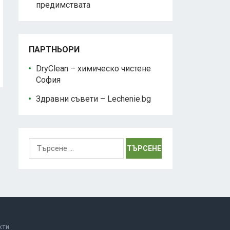
предимствата
ПАРТНЬОРИ
DryClean – химическо чистене
София
Здравни съвети – Lechenie.bg
Търсене
за:
кти