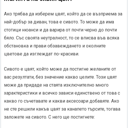
Ако трябва да изберем цвят, който да се възприема за
най-добър за диван, това е сивото. То може да има
стотици нюанси и да варира от почти черно до почти
бяло. Със своята неутралност, то се вписва във всяка
обстановка и прави обзавеждането и околните
цветове да изглеждат по-красиви.
Сивото е цвят, който може да постигне желаните от
вас резултати, без значение какво целите. Този цвят
може да придаде на стаята изключително много
характеристики и всичко зависи единствено от това с
какво го съчетавате и какви аксесоари добавяте. Ако
не сте решили какъв цвят за канапето търсите, тогава
заложете на сивото. С него ще постигнете: