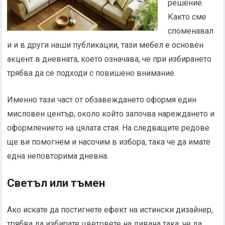
решение.
Както сме
споменавал
и и в други наши публикации, тази мебел е основен
акцент в дневната, което означава, че при избирането
трябва да се подходи с повишено внимание.
Именно тази част от обзавеждането оформя един
мисловен център, около който започва нареждането и
оформлението на цялата стая. На следващите редове
ще ви помогнем и насочим в избора, така че да имате
една неповторима дневна.
Светъл или тъмен
Ако искате да постигнете ефект на истински дизайнер,
трябва да избирате цветовете на дивана така, че да