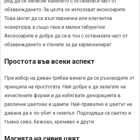
ред да се напасне канапето с останалата част от
обзавеждането. За целта се използват аксесоарите.
Това могат да са възглавнички или елегантна
ковертюра, а също така и малки табуретки.
Аксесоарите е добре да са в тон с останалата част от
обзавеждането и стените за да хармонизират.
Простота във всеки аспект
При избор на диван трябва винаги да се ръководите от
принципа на простотата. Най-добре е да залагате на
изчистените форми и да избягвате декорацията в
различни цветове и щампи. Най-правилно е цветът на
дивана да е по-убит и семпъл. Подходящи са светло и
тъмно сиво, бежово, кремаво и други.
Магията на сивия цвят