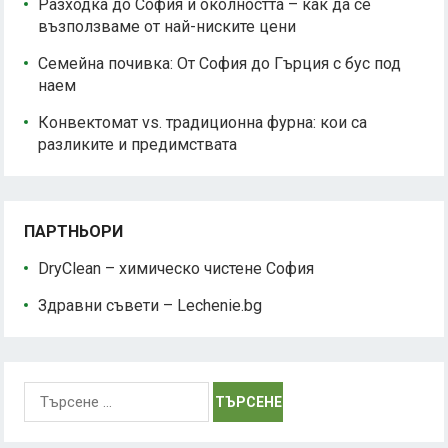
Разходка до София и околността – как да се
възползваме от най-ниските цени
Семейна почивка: От София до Гърция с бус под
наем
Конвектомат vs. традиционна фурна: кои са
разликите и предимствата
ПАРТНЬОРИ
DryClean – химическо чистене София
Здравни съвети – Lechenie.bg
Търсене
за: