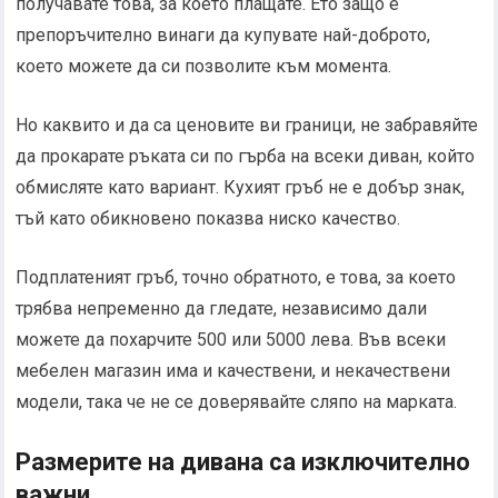
получавате това, за което плащате. Ето защо е
препоръчително винаги да купувате най-доброто,
което можете да си позволите към момента.
Но каквито и да са ценовите ви граници, не забравяйте
да прокарате ръката си по гърба на всеки диван, който
обмисляте като вариант. Кухият гръб не е добър знак,
тъй като обикновено показва ниско качество.
Подплатеният гръб, точно обратното, е това, за което
трябва непременно да гледате, независимо дали
можете да похарчите 500 или 5000 лева. Във всеки
мебелен магазин има и качествени, и некачествени
модели, така че не се доверявайте сляпо на марката.
Размерите на дивана са изключително
важни