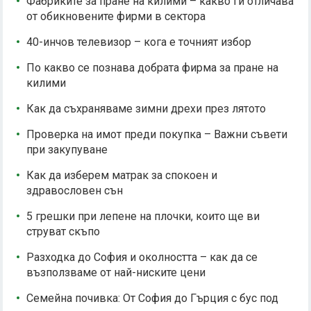
Фабриките за пране на килими – какво ги отличава
от обикновените фирми в сектора
40-инчов телевизор – кога е точният избор
По какво се познава добрата фирма за пране на
килими
Как да съхраняваме зимни дрехи през лятото
Проверка на имот преди покупка – Важни съвети
при закупуване
Как да изберем матрак за спокоен и
здравословен сън
5 грешки при лепене на плочки, които ще ви
струват скъпо
Разходка до София и околността – как да се
възползваме от най-ниските цени
Семейна почивка: От София до Гърция с бус под