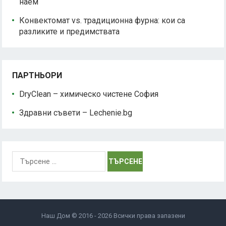
наем
Конвектомат vs. традиционна фурна: кои са
разликите и предимствата
ПАРТНЬОРИ
DryClean – химическо чистене София
Здравни съвети – Lechenie.bg
Търсене
за:
Наш Дом © 2016 - 2026 Всички права запазени