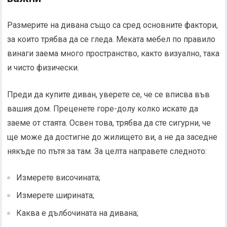
Размерите на дивана също са сред основните фактори,
за които трябва да се гледа. Меката мебел по правило
винаги заема много пространство, както визуално, така
и чисто физически.
Преди да купите диван, уверете се, че се вписва във
вашия дом. Преценете горе-долу колко искате да
заеме от стаята. Освен това, трябва да сте сигурни, че
ще може да достигне до жилището ви, а не да заседне
някъде по пътя за там. За целта направете следното:
Измерете височината;
Измерете ширината;
Каква е дълбочината на дивана;