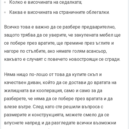
Колко е височината на седалката;
Каква е височината на страничните облегалки.
Всичко това е важно да се разбере предварително,
защото трябва да се уверите, че закупената мебел ще
се побере през вратите, ще премине през ъглите и
нагоре по стълбите, ако нямате голям асансьор,
какъвто е случаят с повечето новостроящи се сгради.
Няма нищо по-лошо от това да купите скъп и
качествен диван, който да се достави до вратата на
жилищната ви кооперация, само и само за да
разберете, че няма да се побере през вратата и да
влезе вътре. След като сте решили въпроса с
размерите и конструкцията, можете смело да се
впуснете напред и да разгледате всички възможни