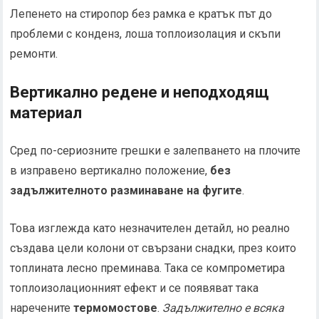
Лепенето на стиропор без рамка е кратък път до
проблеми с конденз, лоша топлоизолация и скъпи
ремонти.
Вертикално редене и неподходящ
материал
Сред по-сериозните грешки е залепването на плочите
в изправено вертикално положение,
без
задължителното разминаване на фугите
.
Това изглежда като незначителен детайл, но реално
създава цели колони от свързани снадки, през които
топлината лесно преминава. Така се компрометира
топлоизолационният ефект и се появяват така
наречените
термомостове
.
Задължително е всяка