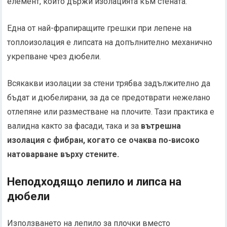
елемент, който държи изолацията към стената.
Една от най-фрапиращите грешки при лепене на
топлоизолация е липсата на допълнително механично
укрепване чрез дюбели.
Всякакви изолации за стени трябва задължително да
бъдат и дюбелирани, за да се предотврати нежелано
отлепяне или разместване на плочите. Тази практика е
валидна както за фасади, така и за
вътрешна
изолация с фибран, когато се очаква по-високо
натоварване върху стените.
Неподходящо лепило и липса на
дюбели
Използването на лепило за плочки вместо