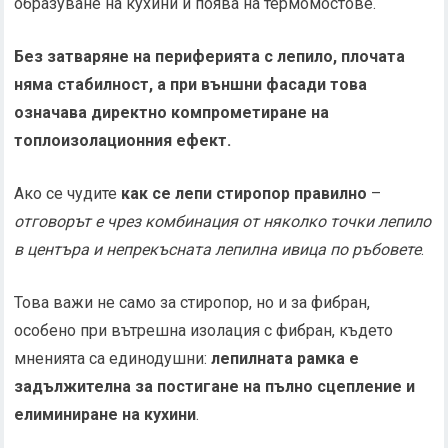
образуване на кухини и поява на термомостове.
Без затваряне на периферията с лепило, плочата
няма стабилност, а при външни фасади това
означава директно компрометиране на
топлоизолационния ефект.
Ако се чудите
как се лепи стиропор правилно
–
отговорът е чрез комбинация от няколко точки лепило
в центъра и непрекъсната лепилна ивица по ръбовете
.
Това важи не само за стиропор, но и за фибран,
особено при вътрешна изолация с фибран, където
мненията са единодушни:
лепилната рамка е
задължителна за постигане на пълно сцепление и
елиминиране на кухини
.