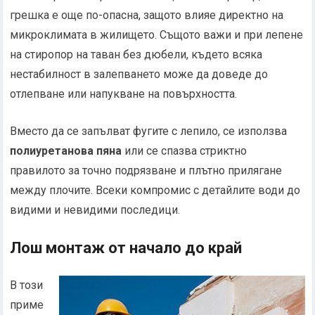
грешка е още по-опасна, защото влияе директно на
микроклимата в жилището. Същото важи и при лепене
на стиропор на таван без дюбели, където всяка
нестабилност в залепването може да доведе до
отлепване или напукване на повърхността.
Вместо да се запълват фугите с лепило, се използва
полиуретанова пяна
или се спазва стриктно
правилото за точно подрязване и плътно прилягане
между плочите. Всеки компромис с детайлите води до
видими и невидими последици.
Лош монтаж от начало до край
В този
приме