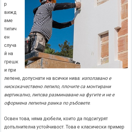
р
вижд
аме
типич
ен
случа
й на
грешк
и при
лепене, допуснати на всички нива:
използвано е
нискокачествено лепило, плочите са монтирани
вертикално, липсва разминаване на фугите и не е
оформена лепилна рамка по ръбовете
.
Освен това, няма дюбели, които да подсигурят
допълнителна устойчивост. Това е класически пример