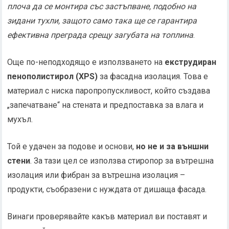
плоча да се монтира със застъпване, подобно на
зидани тухли, защото само така ще се гарантира
ефективна преграда срещу загубата на топлина
.
Още по-неподходящо е използването на
екструдиран
пенополистирол (XPS)
за фасадна изолация. Това е
материал с ниска паропропускливост, който създава
„запечатване“ на стената и предпоставка за влага и
мухъл.
Той е удачен за подове и основи,
но не и за външни
стени
. За тази цел се използва стиропор за вътрешна
изолация или фибран за вътрешна изолация –
продукти, съобразени с нуждата от дишаща фасада.
Винаги проверявайте какъв материал ви поставят и