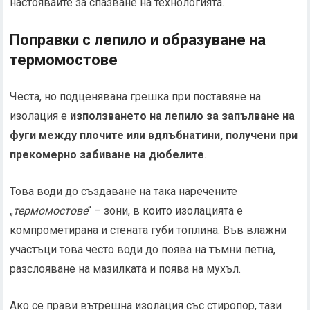
настоявайте за спазване на технологията.
Поправки с лепило и образуване на
термомостове
Честа, но подценявана грешка при поставяне на
изолация е
използването на лепило за запълване на
фуги между плочите или вдлъбнатини, получени при
прекомерно забиване на дюбелите
.
Това води до създаване на така наречените
„
термомостове
“ – зони, в които изолацията е
компрометирана и стената губи топлина. Във влажни
участъци това често води до поява на тъмни петна,
разслояване на мазилката и поява на мухъл.
Ако се прави вътрешна изолация със стиропор, тази