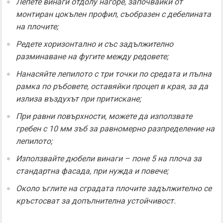
Лепете винаги отдолу нагоре, започвайки от
монтиран цокълен профил, съобразен с дебелината
на плочите;
Редете хоризонтално и със задължително
разминаване на фугите между редовете;
Нанасяйте лепилото с три точки по средата и пълна
рамка по ръбовете, оставяйки процеп в края, за да
излиза въздухът при притискане;
При равни повърхности, можете да използвате
гребен с 10 мм зъб за равномерно разпределение на
лепилото;
Използвайте дюбели винаги – поне 5 на плоча за
стандартна фасада, при нужда и повече;
Около ъглите на сградата плочите задължително се
кръстосват за допълнителна устойчивост.