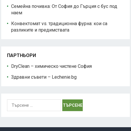
Семейна почивка: От София до Гърция с бус под
наем
Конвектомат vs. традиционна фурна: кои са
разликите и предимствата
ПАРТНЬОРИ
DryClean – химическо чистене София
Здравни съвети – Lechenie.bg
Търсене
за: