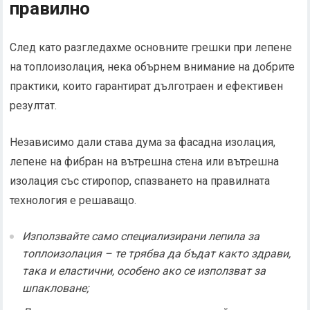
правилно
След като разгледахме основните грешки при лепене
на топлоизолация, нека обърнем внимание на добрите
практики, които гарантират дълготраен и ефективен
резултат.
Независимо дали става дума за фасадна изолация,
лепене на фибран на вътрешна стена или вътрешна
изолация със стиропор, спазването на правилната
технология е решаващо.
Използвайте само специализирани лепила за
топлоизолация – те трябва да бъдат както здрави,
така и еластични, особено ако се използват за
шпакловане;