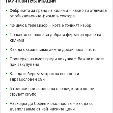
НАЙ-НОВИ ПУБЛИКАЦИИ
Фабриките за пране на килими – какво ги отличава
от обикновените фирми в сектора
40-инчов телевизор – кога е точният избор
По какво се познава добрата фирма за пране на
килими
Как да съхраняваме зимни дрехи през лятото
Проверка на имот преди покупка – Важни съвети
при закупуване
Как да изберем матрак за спокоен и
здравословен сън
5 грешки при лепене на плочки, които ще ви
струват скъпо
Разходка до София и околността – как да се
възползваме от най-ниските цени