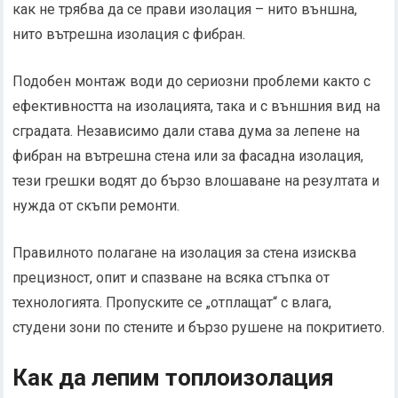
как не трябва да се прави изолация – нито външна,
нито вътрешна изолация с фибран.
Подобен монтаж води до сериозни проблеми както с
ефективността на изолацията, така и с външния вид на
сградата. Независимо дали става дума за лепене на
фибран на вътрешна стена или за фасадна изолация,
тези грешки водят до бързо влошаване на резултата и
нужда от скъпи ремонти.
Правилното полагане на изолация за стена изисква
прецизност, опит и спазване на всяка стъпка от
технологията. Пропуските се „отплащат“ с влага,
студени зони по стените и бързо рушене на покритието.
Как да лепим топлоизолация