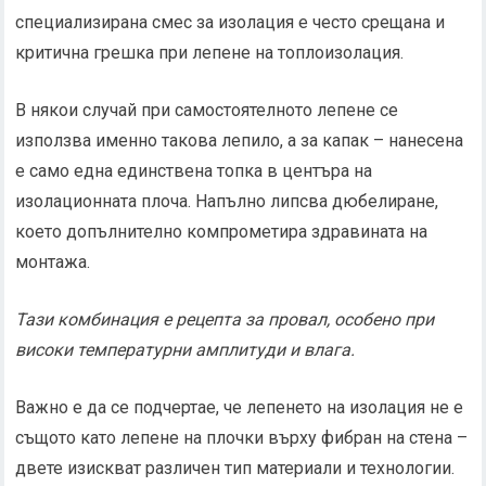
специализирана смес за изолация е често срещана и
критична грешка при лепене на топлоизолация.
В някои случай при самостоятелното лепене се
използва именно такова лепило, а за капак – нанесена
е само една единствена топка в центъра на
изолационната плоча. Напълно липсва дюбелиране,
което допълнително компрометира здравината на
монтажа.
Тази комбинация е рецепта за провал, особено при
високи температурни амплитуди и влага.
Важно е да се подчертае, че лепенето на изолация не е
същото като лепене на плочки върху фибран на стена –
двете изискват различен тип материали и технологии.