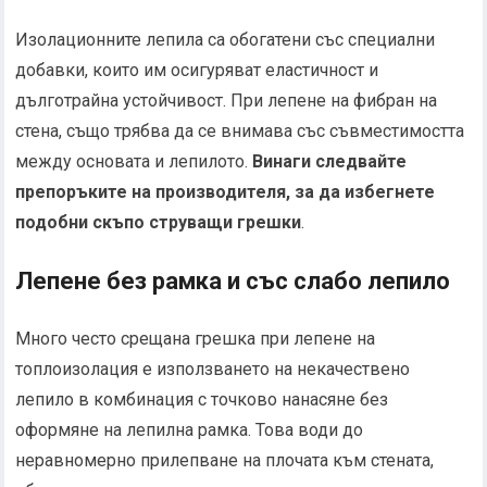
Изолационните лепила са обогатени със специални
добавки, които им осигуряват еластичност и
дълготрайна устойчивост. При лепене на фибран на
стена, също трябва да се внимава със съвместимостта
между основата и лепилото.
Винаги следвайте
препоръките на производителя, за да избегнете
подобни скъпо струващи грешки
.
Лепене без рамка и със слабо лепило
Много често срещана грешка при лепене на
топлоизолация е използването на некачествено
лепило в комбинация с точково нанасяне без
оформяне на лепилна рамка. Това води до
неравномерно прилепване на плочата към стената,