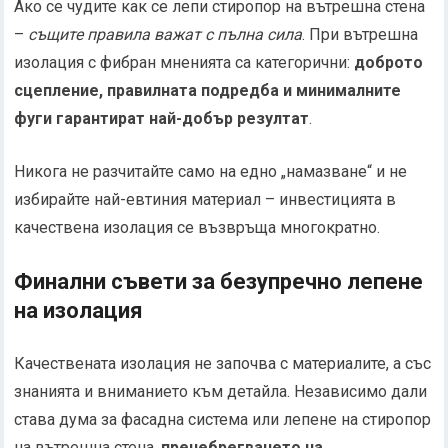
Ако се чудите как се лепи стиропор на вътрешна стена
–
същите правила важат с пълна сила
. При вътрешна
изолация с фибран мненията са категорични:
доброто
сцепление, правилната подредба и минималните
фуги гарантират най-добър резултат
.
Никога не разчитайте само на едно „намазване“ и не
избирайте най-евтиния материал – инвестицията в
качествена изолация се възвръща многократно.
Финални съвети за безупречно лепене
на изолация
Качествената изолация не започва с материалите, а със
знанията и вниманието към детайла. Независимо дали
става дума за фасадна система или лепене на стиропор
на вътрешна стена,
пренебрегването на