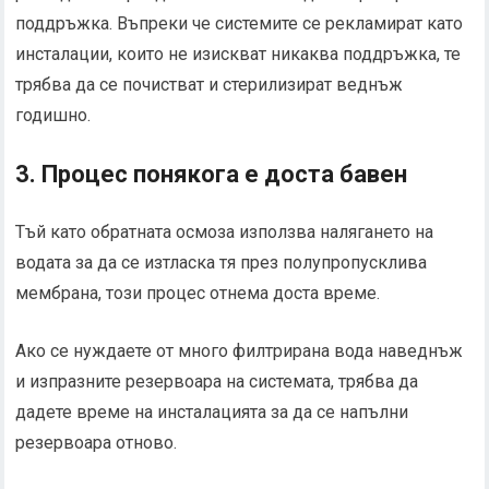
поддръжка. Въпреки че системите се рекламират като
инсталации, които не изискват никаква поддръжка, те
трябва да се почистват и стерилизират веднъж
годишно.
3. Процес понякога е доста бавен
Тъй като обратната осмоза използва налягането на
водата за да се изтласка тя през полупропусклива
мембрана, този процес отнема доста време.
Ако се нуждаете от много филтрирана вода наведнъж
и изпразните резервоара на системата, трябва да
дадете време на инсталацията за да се напълни
резервоара отново.