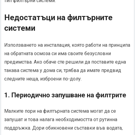
тип филтърни системи.
Недостатъци на филтърните
системи
Използването на инсталация, която работи на принципа
на обратната осмоза си има своите безусловни
предимства. Ако обаче сте решили да поставите една
такава система у дома си, трябва да имате предвид
следните неща, изброени по-долу.
1. Периодично запушване на филтрите
Малките пори на филтърната система могат да се
запушат и това налага необходимостта от рутинна
поддръжка. Дори обикновени съставки във водата,