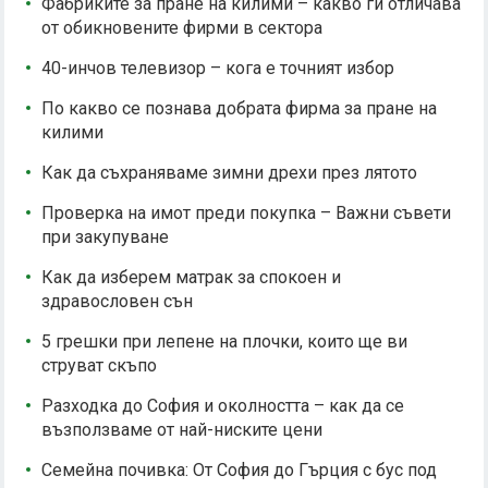
Фабриките за пране на килими – какво ги отличава
от обикновените фирми в сектора
40-инчов телевизор – кога е точният избор
По какво се познава добрата фирма за пране на
килими
Как да съхраняваме зимни дрехи през лятото
Проверка на имот преди покупка – Важни съвети
при закупуване
Как да изберем матрак за спокоен и
здравословен сън
5 грешки при лепене на плочки, които ще ви
струват скъпо
Разходка до София и околността – как да се
възползваме от най-ниските цени
Семейна почивка: От София до Гърция с бус под