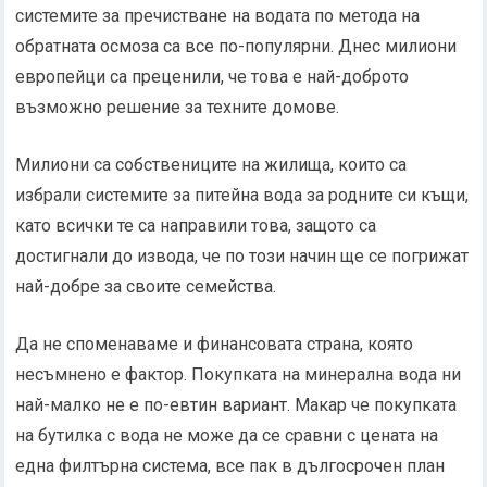
системите за пречистване на водата по метода на
обратната осмоза са все по-популярни. Днес милиони
европейци са преценили, че това е най-доброто
възможно решение за техните домове.
Милиони са собствениците на жилища, които са
избрали системите за питейна вода за родните си къщи,
като всички те са направили това, защото са
достигнали до извода, че по този начин ще се погрижат
най-добре за своите семейства.
Да не споменаваме и финансовата страна, която
несъмнено е фактор. Покупката на минерална вода ни
най-малко не е по-евтин вариант. Макар че покупката
на бутилка с вода не може да се сравни с цената на
една филтърна система, все пак в дългосрочен план