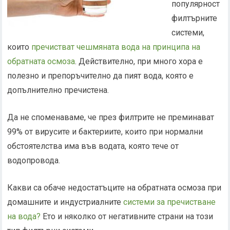
популярност
филтърните
системи,
които
пречистват чешмяната вода на принципа на
обратната осмоза
. Действително, при много хора е
полезно и препоръчително да пият вода, която е
допълнително пречистена.
Да не споменаваме, че през филтрите не преминават
99% от вирусите и бактериите, които при нормални
обстоятелства има във водата, която тече от
водопровода.
Какви са обаче недостатъците на обратната осмоза при
домашните и индустриалните
системи за пречистване
на вода?
Ето и няколко от негативните страни на този