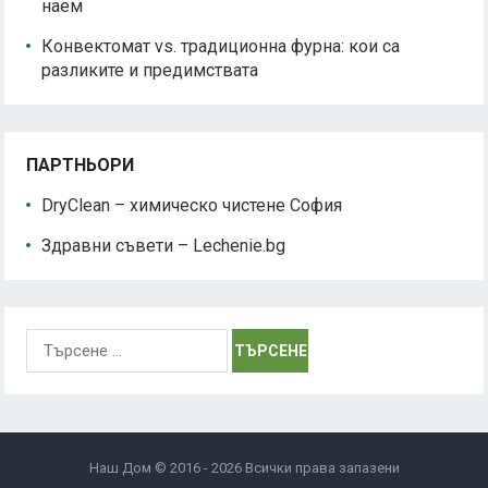
наем
Конвектомат vs. традиционна фурна: кои са
разликите и предимствата
ПАРТНЬОРИ
DryClean – химическо чистене София
Здравни съвети – Lechenie.bg
Търсене
за:
Наш Дом © 2016 - 2026 Всички права запазени