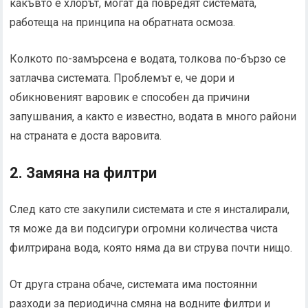
какъвто е хлорът, могат да повредят системата,
работеща на принципа на обратната осмоза.
Колкото по-замърсена е водата, толкова по-бързо се
затлачва системата. Проблемът е, че дори и
обикновеният варовик е способен да причини
запушвания, а както е известно, водата в много райони
на страната е доста варовита.
2. Замяна на филтри
След като сте закупили системата и сте я инсталирали,
тя може да ви подсигури огромни количества чиста
филтрирана вода, която няма да ви струва почти нищо.
От друга страна обаче, системата има постоянни
разходи за периодична смяна на водните филтри и