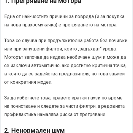
1. Прегряване на мотора
Една от най-честите причини за повреда (и за покупка
на нова прахосмукачка) е прегряването на мотора.
Това се случва при продължителна работа без почивки
или при запушени филтри, които „задъхват“ уреда.
Моторът започва да издава необичаен шум и може да
се изключи автоматично, ако достигне критична точка,
в която да се задейства предпазителя, но това зависи
от конкретния модел.
За да избегнете това, правете кратки паузи по време
на почистване и следете за чисти филтри, а редовната
профилактика намалява риска от прегряване.
2. Ненормален шум