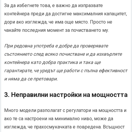
За да избегнете това, е важно да изпразвате
контейнера преди да достигне максималния капацитет,
дори ако изглежда, че има още място. Просто не
чакайте последния момент за почистването му.
При редовна употреба е добре да проверявате
състоянието след всяко почистване и да изхвърляте
контейнера като добра практика и така ще
гарантирате, че уредът ще работи с пълна ефективност
и няма да се претовари.
3. Неправилни настройки на мощността
Много модели разполагат с регулатори на мощността и
ако те са настроени на минимално ниво, може да
изглежда, че прахосмукачката е повредена. Всъщност