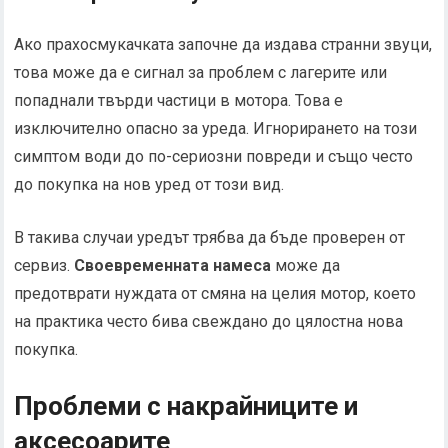
Ако прахосмукачката започне да издава странни звуци,
това може да е сигнал за проблем с лагерите или
попаднали твърди частици в мотора. Това е
изключително опасно за уреда. Игнорирането на този
симптом води до по-сериозни повреди и също често
до покупка на нов уред от този вид.
В такива случаи уредът трябва да бъде проверен от
сервиз.
Своевременната намеса
може да
предотврати нуждата от смяна на целия мотор, което
на практика често бива свеждано до цялостна нова
покупка.
Проблеми с накрайниците и
аксесоарите