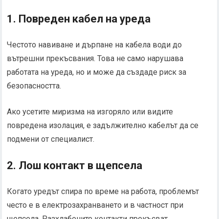
1. Повреден кабел на уреда
Честото навиване и дърпане на кабела води до
вътрешни прекъсвания. Това не само нарушава
работата на уреда, но и може да създаде риск за
безопасността.
Ако усетите миризма на изгоряло или видите
повредена изолация, е задължително кабелът да се
подмени от специалист.
2. Лош контакт в щепсела
Когато уредът спира по време на работа, проблемът
често е в електрозахранването и в частност при
щепсела. Разхлабените контакти прекъсват