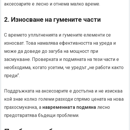
аксесоарите е лесно и отнема малко време.
2. Износване на гумените части
С времето уплътненията и гумените елементи се
износват. Това намалява ефективността на уреда и
може да доведе до загуба на мощност при
засмукване. Проверката и подмяната на тези части е
необходима, когато усетим, че уредът „не работи както
преди“.
Поддръжката на аксесоарите е достъпна и не изисква
кой знае колко големи разходи спрямо цената на нова
прахосмукачка, а
навременната подмяна
лесно
предотвратява бъдещи проблеми.