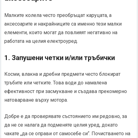
Малките колела често преобръщат каруцата, а
аксесоарите и накрайниците са именно тези малки
елементи, които могат да повлияят негативно на
работата на целия електроуред.
1. Запушени четки и/или тръбички
Косми, влакна и дребни предмети често блокират
тръбите или четките. Това води до намалена
ефективност при засмукване и създава прекомерно
натоварване върху мотора.
Добре е да проверявате състоянието им редовно, за
да не се налага да подменяте целия уред, докато
чакате „да се оправи от самосебе си“. Почистването на