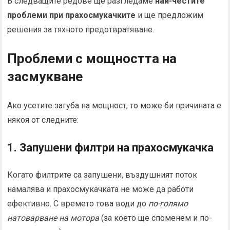
В следващите редове ще разгледаме
най-честите
проблеми при прахосмукачките
и ще предложим
решения за тяхното предотвратяване.
Проблеми с мощността на
засмукване
Ако усетите загуба на мощност, то може би причината е
някоя от следните:
1. Запушени филтри на прахосмукачка
Когато филтрите са запушени, въздушният поток
намалява и прахосмукачката не може да работи
ефективно. С времето това води до
по-голямо
натоварване на мотора
(за което ще споменем и по-