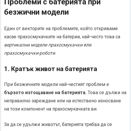
Проблеми с батерията при
безжични модели
Един от векторите на проблемите, който откриваме
касае прахосмукачките на батерии, най-често това са
вертикални модели прахосмукачки
или
прахосмукачки-роботи
.
1. Кратък живот на батерията
При безжичните модели най-честият проблем е
бързото изтощаване на батерията.
Това се дължи на
неправилно зареждане или на естествено износване
на този компонент на прахосмукачката ви.
За да се удължи животът, батерията трябва да се