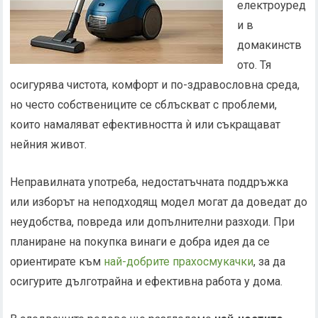
електроуред
и в
домакинств
ото. Тя
осигурява чистота, комфорт и по-здравословна среда,
но често собствениците се сблъскват с проблеми,
които намаляват ефективността ѝ или съкращават
нейния живот.
Неправилната употреба, недостатъчната поддръжка
или изборът на неподходящ модел могат да доведат до
неудобства, повреда или допълнителни разходи. При
планиране на покупка винаги е добра идея да се
ориентирате към
най-добрите прахосмукачки
, за да
осигурите дълготрайна и ефективна работа у дома.