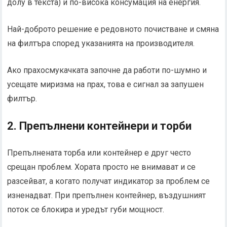
долу в текста) и по-висока консумация на енергия.
Най-доброто решение е редовното почистване и смяна
на филтъра според указанията на производителя.
Ако прахосмукачката започне да работи по-шумно и
усещате миризма на прах, това е сигнал за запушен
филтър.
2. Препълнени контейнери и торби
Препълнената торба или контейнер е друг често
срещан проблем. Хората просто не внимават и се
разсейват, а когато получат индикатор за проблем се
изненадват. При препълнен контейнер, въздушният
поток се блокира и уредът губи мощност.