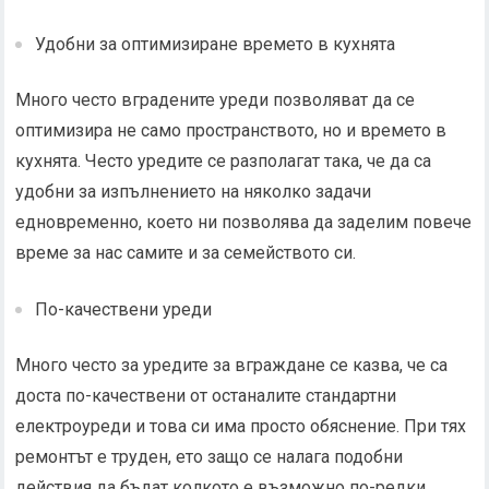
Удобни за оптимизиране времето в кухнята
Много често вградените уреди позволяват да се
оптимизира не само пространството, но и времето в
кухнята. Често уредите се разполагат така, че да са
удобни за изпълнението на няколко задачи
едновременно, което ни позволява да заделим повече
време за нас самите и за семейството си.
По-качествени уреди
Много често за уредите за вграждане се казва, че са
доста по-качествени от останалите стандартни
електроуреди и това си има просто обяснение. При тях
ремонтът е труден, ето защо се налага подобни
действия да бъдат колкото е възможно по-редки.