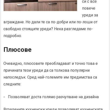
си с все
повече
уреди за
вграждане. Но дали те са по-добри или по-лоши от
свободно стоящите уреди? Нека разгледаме по-
подробно.
Плюсове
Очевидно, плюсовете преобладават и точно това е
причината тези уреди да са толкова популярни
напоследък. Сред най-големите им предимства са
следните:
Позволяват доста голямо разчупване на дизайна
Вградените кухненски уреди позволяват кухненската