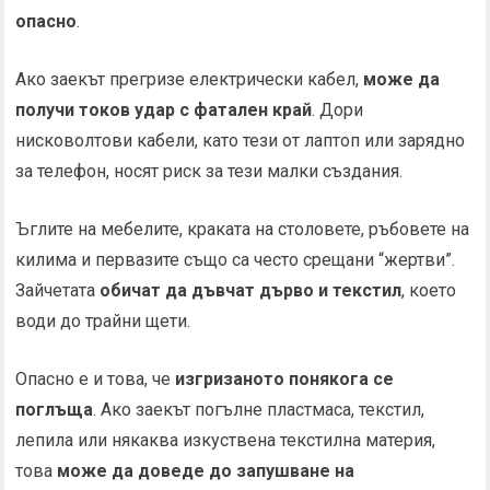
опасно
.
Ако заекът прегризе електрически кабел,
може да
получи токов удар с фатален край
. Дори
нисковолтови кабели, като тези от лаптоп или зарядно
за телефон, носят риск за тези малки създания.
Ъглите на мебелите, краката на столовете, ръбовете на
килима и первазите също са често срещани “жертви”.
Зайчетата
обичат да дъвчат дърво и текстил
, което
води до трайни щети.
Опасно е и това, че
изгризаното понякога се
поглъща
. Ако заекът погълне пластмаса, текстил,
лепила или някаква изкуствена текстилна материя,
това
може да доведе до запушване на