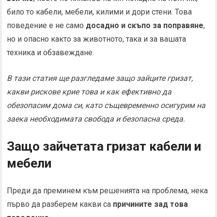
било то кабели, мебели, килими и дори стени. Това
поведение е не само
досадно и скъпо за поправяне
,
но и опасно както за животното, така и за вашата
техника и обзавеждане.
В тази статия ще разгледаме защо зайците гризат,
какви рискове крие това и как ефективно да
обезопасим дома си, като същевременно осигурим на
заека необходимата свобода и безопасна среда.
Защо зайчетата гризат кабели и
мебели
Преди да преминем към решенията на проблема, нека
първо да разберем какви са
причините зад това