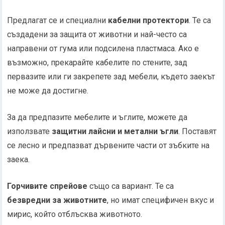
Предлагат се и специални
кабелни протектори
. Те са
създадени за защита от животни и най-често са
направени от гума или подсилена пластмаса. Ако е
възможно, прекарайте кабелите по стените, зад
первазите или ги закрепете зад мебели, където заекът
не може да достигне.
За да предпазите мебелите и ъглите, можете да
използвате
защитни лайсни и метални ъгли
. Поставят
се лесно и предпазват дървените части от зъбките на
заека.
Горчивите спрейове
също са вариант. Те са
безвредни за животните
, но имат специфичен вкус и
мирис, който отблъсква животното.