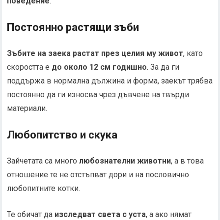
поведение
.
Постоянно растящи зъби
Зъбите на заека растат през целия му живот
, като
скоростта е
до около 12 см годишно
. За да ги
поддържа в нормална дължина и форма, заекът трябва
постоянно да ги износва чрез дъвчене на твърди
материали.
Любопитство и скука
Зайчетата са много
любознателни животни
, а в това
отношение те не отстъпват дори и на пословично
любопитните котки.
Те обичат да
изследват света с уста
, а ако нямат