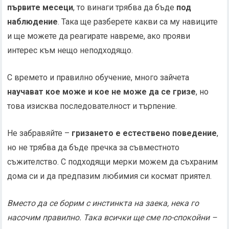
първите месеци
, то винаги трябва да бъде
под
наблюдение
. Така ще разберете какви са му навиците
и ще можете да реагирате навреме, ако прояви
интерес към нещо неподходящо.
С времето и правилно обучение, много зайчета
научават кое може и кое не може да се гризе
, но
това изисква последователност и търпение.
Не забравяйте –
гризането е естествено поведение
,
но не трябва да бъде пречка за съвместното
съжителство. С подходящи мерки можем да съхраним
дома си и да предпазим любимия си космат приятел.
Вместо да се борим с инстинкта на заека, нека го
насочим правилно. Така всички ще сме по-спокойни –