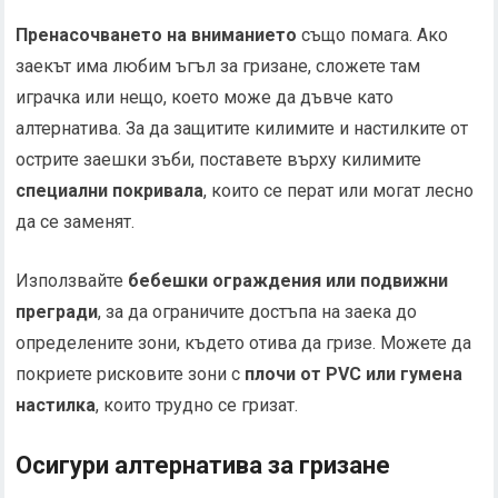
Пренасочването на вниманието
също помага. Ако
заекът има любим ъгъл за гризане, сложете там
играчка или нещо, което може да дъвче като
алтернатива. За да защитите килимите и настилките от
острите заешки зъби, поставете върху килимите
специални покривала
, които се перат или могат лесно
да се заменят.
Използвайте
бебешки ограждения или подвижни
прегради
, за да ограничите достъпа на заека до
определените зони, където отива да гризе. Можете да
покриете рисковите зони с
плочи от PVC или гумена
настилка
, които трудно се гризат.
Осигури алтернатива за гризане