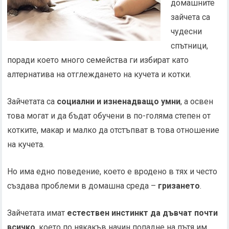
домашните
зайчета са
чудесни
спътници,
поради което много семейства ги избират като
алтернатива на отглеждането на кучета и котки.
Зайчетата са
социални и изненадващо умни
, а освен
това могат и да бъдат обучени в по-голяма степен от
котките, макар и малко да отстъпват в това отношение
на кучета.
Но има едно поведение, което е вродено в тях и често
създава проблеми в домашна среда –
гризането
.
Зайчетата имат
естествен инстинкт да дъвчат почти
всичко
, което по някакъв начин попадне на пътя им,