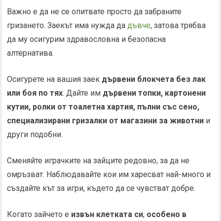
Важно е да не се опитвате просто да забраните
гризането. Заекът има нужда да
дъвче
, затова трябва
да му осигурим здравословна и безопасна
алтернатива.
Осигурете на вашия заек
дървени блокчета без лак
или боя по тях
. Дайте им
дървени топки, картонени
кутии, ролки от тоалетна хартия, пълни със сено,
специализирани гризалки от магазини за животни
и
други подобни.
Сменяйте играчките на зайците редовно, за да не
омръзват. Наблюдавайте кои им харесват най-много и
създайте кът за игри, където да се чувстват добре.
Когато зайчето е
извън клетката си
,
особено в