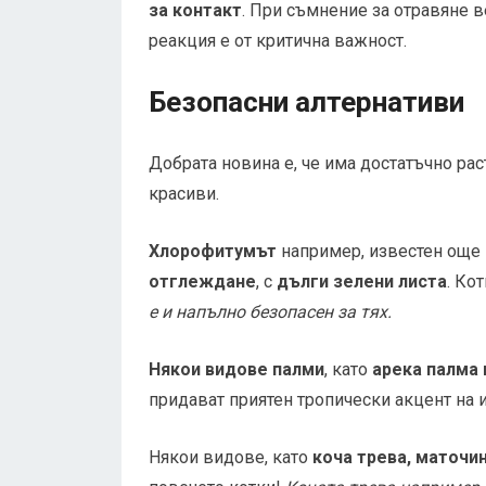
за контакт
. При съмнение за отравяне 
реакция е от критична важност.
Безопасни алтернативи
Добрата новина е, че има достатъчно рас
красиви.
Хлорофитумът
например, известен още 
отглеждане
, с
дълги зелени листа
. Ко
е и напълно безопасен за тях.
Някои видове палми
, като
арека палма 
придават приятен тропически акцент на 
Някои видове, като
коча трева, маточин