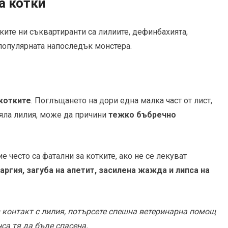
а котки
ките ни съквартиранти са лилиите, дефинбахията,
популярната напоследък монстера.
 котките
. Поглъщането на дори една малка част от лист,
тояла лилия, може да причини
тежко бъбречно
е често са фатални за котките, ако не се лекуват
ргия, загуба на апетит, засилена жажда и липса на
 в контакт с лилия, потърсете спешна ветеринарна помощ
са тя да бъде спасена.