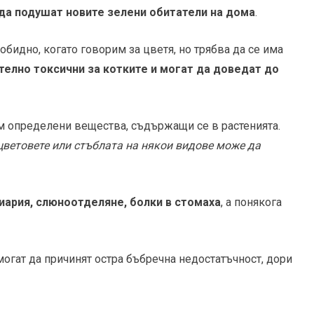
да подушат новите зелени обитатели на дома
.
бидно, когато говорим за цветя, но трябва да се има
телно токсични за котките
и могат да доведат до
ъм определени вещества, съдържащи се в растенията.
 цветовете или стъблата на някои видове може да
иария, слюноотделяне, болки в стомаха
, а понякога
могат да причинят остра бъбречна недостатъчност, дори