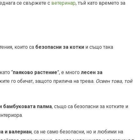
веднага се свържете с
ветеринар
, тъй като времето за
тения, които са
безопасни за котки
и също така
като “
паяково растение
”, е много
лесен за
тките го обичат, защото прилича на трева.
Освен това, той
и бамбуковата палма
, също са безопасни за котките и
интериора.
а и валериан
, са не само безопасни, но и любими на