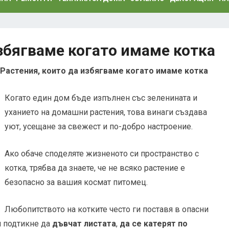
избягваме когато имаме котка
Растения, които да избягваме когато имаме котка
Когато един дом бъде изпълнен със зеленината и
уханието на домашни растения, това винаги създава
уют, усещане за свежест и по-добро настроение.
Ако обаче споделяте жизненото си пространство с
котка, трябва да знаете, че не всяко растение е
безопасно за вашия космат питомец.
Любопитството на котките често ги поставя в опасни
ги подтикне да
дъвчат листата
,
да се катерят по