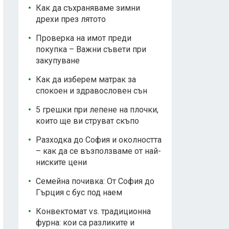
Как да съхраняваме зимни
дрехи през лятото
Проверка на имот преди
покупка – Важни съвети при
закупуване
Как да изберем матрак за
спокоен и здравословен сън
5 грешки при лепене на плочки,
които ще ви струват скъпо
Разходка до София и околността
– как да се възползваме от най-
ниските цени
Семейна почивка: От София до
Гърция с бус под наем
Конвектомат vs. традиционна
фурна: кои са разликите и