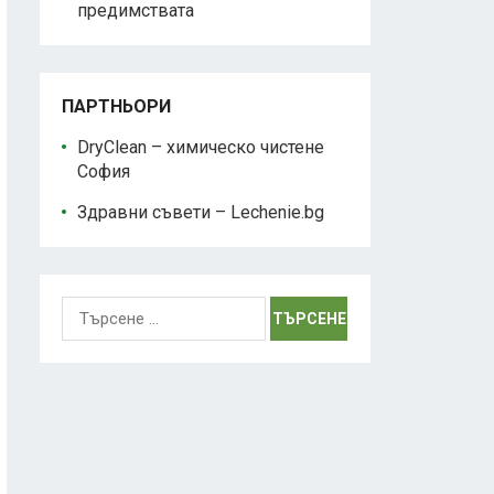
предимствата
ПАРТНЬОРИ
DryClean – химическо чистене
София
Здравни съвети – Lechenie.bg
Търсене
за: