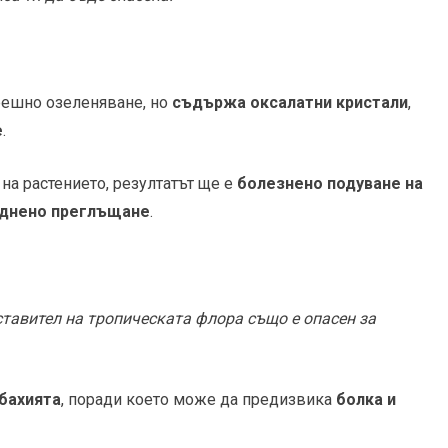
решно озеленяване, но
съдържа оксалатни кристали
,
е
.
 на растението, резултатът ще е
болезнено подуване на
уднено преглъщане
.
ставител на тропическата флора също е опасен за
бахията
, поради което може да предизвика
болка и