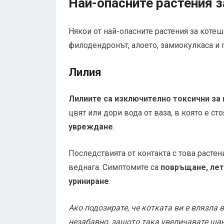
Най-опасните растения з
Някои от най-опасните растения за котеш
филодендронът, алоето, замиокулкаса и 
Лилия
Лилиите са изключително токсични за
цвят или дори вода от ваза, в която е с
увреждане
.
Последствията от контакта с това растени
веднага. Симптомите са
повръщане, лета
уриниране
.
Ако подозирате, че котката ви е влязла
незабавно, защото така увеличавате шан