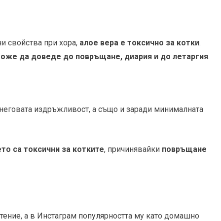
ни свойства при хора,
алое вера е токсично за котки
.
оже да доведе до повръщане, диария и до летаргия
.
 неговата издръжливост, а също и заради минималната
ето са токсични за котките
, причинявайки
повръщане
тение, а в Инстаграм популярността му като домашно