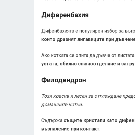
Диференбахия
Дифенбахията е популярен избор за вът
които дразнят лигавиците при дъвчен
Ако котката се опита да дъвче от листата
устата, обилно слюноотделяне и затр
Филодендрон
Този красив и лесен за отглеждане пред
домашните котки.
Съдържа
същите кристали като дифен
възпаление при контакт
.