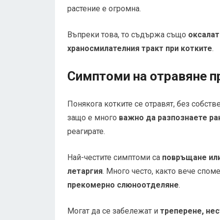
растение е огромна.
Въпреки това, то съдържа също
оксалат
храносмилателния тракт при котките
.
Симптоми на отравяне п
Понякога котките се отравят, без собств
защо е много
важно да разпознаете ра
реагирате.
Най-честите симптоми са
повръщане или
летаргия
. Много често, както вече спом
прекомерно слюноотделяне
.
Могат да се забележат и
треперене, не