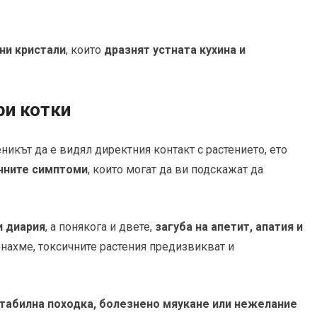
ни кристали
, които
дразнят устната кухина и
ри котки
еникът да е видял директния контакт с растението, ето
нните симптоми
, които могат да ви подскажат да
 диария
, а понякога и двете,
загуба на апетит, апатия и
енахме, токсичните растения предизвикват и
стабилна походка, болезнено мяукане или нежелание