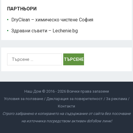
ПАРТНЬОРИ
DryClean – химическо чистене София
Здравни съвети – Lechenie.bg
Търсене
за:
Наш Дом © 2016 - 2026 Всички права запазени
Условия за ползване
Декларация за поверителност
За реклама
Контакти
Строго забранено е копирането на съдържание от сайта без посочване
на източника посредством активен dofollow линк!