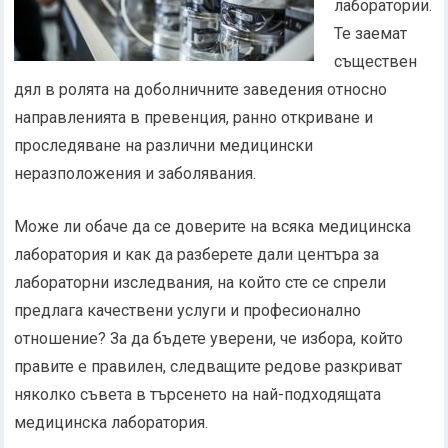
лаборатории.
Те заемат
съществен
дял в ролята на доболничните заведения относно
направленията в превенция, ранно откриване и
проследяване на различни медицински
неразположения и заболявания.
Може ли обаче да се доверите на всяка медицинска
лаборатория и как да разберете дали центъра за
лабораторни изследвания, на който сте се спрели
предлага качествени услуги и професионално
отношение? За да бъдете уверени, че избора, който
правите е правилен, следващите редове разкриват
няколко съвета в търсенето на най-подходящата
медицинска лаборатория.