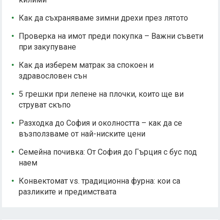
Как да съхраняваме зимни дрехи през лятото
Проверка на имот преди покупка – Важни съвети
при закупуване
Как да изберем матрак за спокоен и
здравословен сън
5 грешки при лепене на плочки, които ще ви
струват скъпо
Разходка до София и околността – как да се
възползваме от най-ниските цени
Семейна почивка: От София до Гърция с бус под
наем
Конвектомат vs. традиционна фурна: кои са
разликите и предимствата