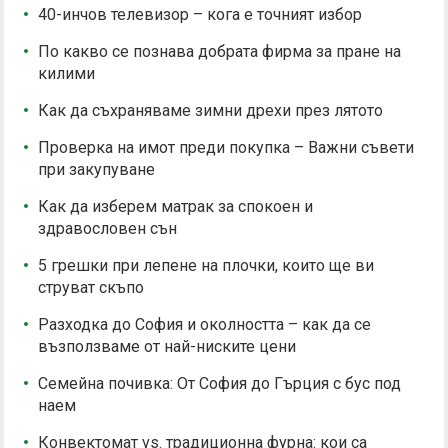
40-инчов телевизор – кога е точният избор
По какво се познава добрата фирма за пране на
килими
Как да съхраняваме зимни дрехи през лятото
Проверка на имот преди покупка – Важни съвети
при закупуване
Как да изберем матрак за спокоен и
здравословен сън
5 грешки при лепене на плочки, които ще ви
струват скъпо
Разходка до София и околността – как да се
възползваме от най-ниските цени
Семейна почивка: От София до Гърция с бус под
наем
Конвектомат vs. традиционна фурна: кои са