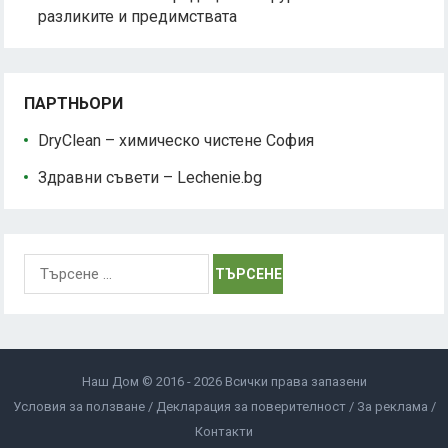
разликите и предимствата
ПАРТНЬОРИ
DryClean – химическо чистене София
Здравни съвети – Lechenie.bg
Търсене
за:
Наш Дом © 2016 - 2026 Всички права запазени
Условия за ползване
Декларация за поверителност
За реклама
Контакти