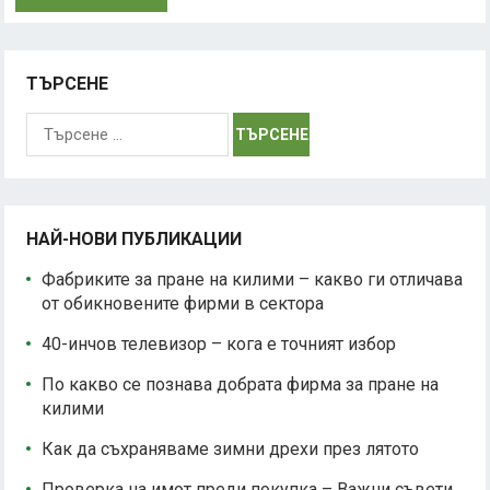
ТЪРСЕНЕ
Търсене
за:
НАЙ-НОВИ ПУБЛИКАЦИИ
Фабриките за пране на килими – какво ги отличава
от обикновените фирми в сектора
40-инчов телевизор – кога е точният избор
По какво се познава добрата фирма за пране на
килими
Как да съхраняваме зимни дрехи през лятото
Проверка на имот преди покупка – Важни съвети