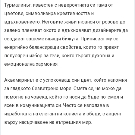
Турмалинът, известен с невероятната си гама от
цветове, символизира креативността и
вдъхновението. Неговите живи нюанси от розово до
зелено пленяват окото и вдъхновяват дизайнерите да
създават зашеметяващи бижута. Приписват му се
енергийно балансиращи свойства, които го правят
популярен избор за тези, които търсят духовна и
емоционална хармония.
Аквамаринът е с успокояващ син цвят, който напомня
за гладкото безветрено море. Смята се, че може да
помогне на човека, който го носи да бъде по-смел и
ясен в комуникацията си. Често се използва в
изработката на елегантни колиета и обеци, с акцент
върху насърчаване на вътрешния мир.