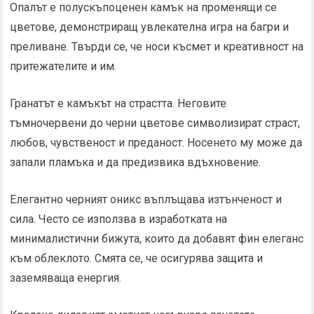
Опалът е полускъпоценен камък на променящи се
цветове, демонстриращ увлекателна игра на багри и
преливане. Твърди се, че носи късмет и креативност на
притежателите и им.
Гранатът е камъкът на страстта. Неговите
тъмночервени до черни цветове символизират страст,
любов, чувственост и преданост. Носенето му може да
запали пламъка и да предизвика вдъхновение.
Елегантно черният оникс въплъщава изтънченост и
сила. Често се използва в изработката на
минималистични бижута, които да добавят фин елеганс
към облеклото. Смята се, че осигурява защита и
заземяваща енергия.