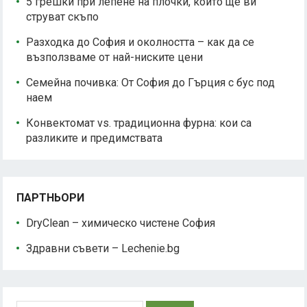
5 грешки при лепене на плочки, които ще ви
струват скъпо
Разходка до София и околността – как да се
възползваме от най-ниските цени
Семейна почивка: От София до Гърция с бус под
наем
Конвектомат vs. традиционна фурна: кои са
разликите и предимствата
ПАРТНЬОРИ
DryClean – химическо чистене София
Здравни съвети – Lechenie.bg