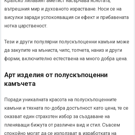
Кралско лилавият аметист насърчава яснотата,
вътрешния мир и духовното израстване. Носи се на
висулки заради успокояващия си ефект и прибавената
нотка царственост.
Тези и други популярни полускъпоценни камъни може
да закупите на мъниста, чипс, топчета, наниз и други
форми, включително естествена на много добра цена.
Арт изделия от полускъпоценни
камъчета
Поради уникалната красота на полускъпоценните
камъни и тяхната по-добра достъпност като цена, те се
оказват един страхотен избор за създаване на
пленяващи бижута от различен вид и стил. Съвсем
спокойно могат да се използват в изработката на