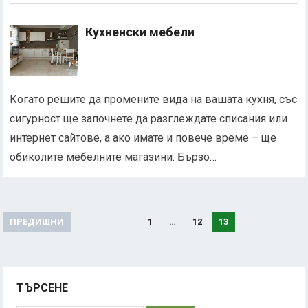
Кухненски мебели
Когато решите да промените вида на вашата кухня, със
сигурност ще започнете да разглеждате списания или
интернет сайтове, а ако имате и повече време – ще
обиколите мебелните магазини. Бързо…
Разделяне
ПРЕДИШНИ
1
…
12
13
на
публикациите
на
ТЪРСЕНЕ
страници