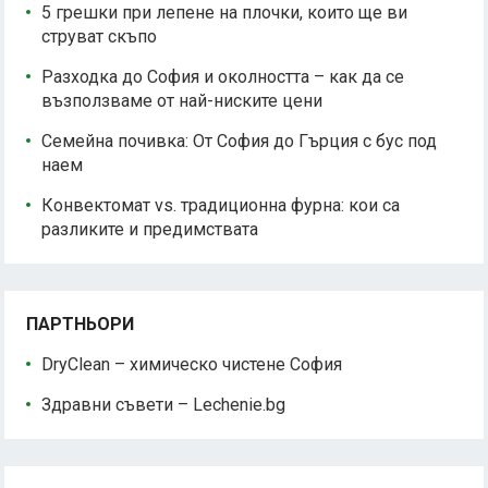
5 грешки при лепене на плочки, които ще ви
струват скъпо
Разходка до София и околността – как да се
възползваме от най-ниските цени
Семейна почивка: От София до Гърция с бус под
наем
Конвектомат vs. традиционна фурна: кои са
разликите и предимствата
ПАРТНЬОРИ
DryClean – химическо чистене София
Здравни съвети – Lechenie.bg