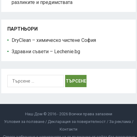
разликите и предимствата
ПАРТНЬОРИ
DryClean – химическо чистене София
Здравни съвети – Lechenie.bg
Търсене
за:
Наш Дом © 2016 - 2026 Всички права запазени
Условия за ползване
Декларация за поверителност
За реклама
Контакти
Строго забранено е копирането на съдържание от сайта без посочване