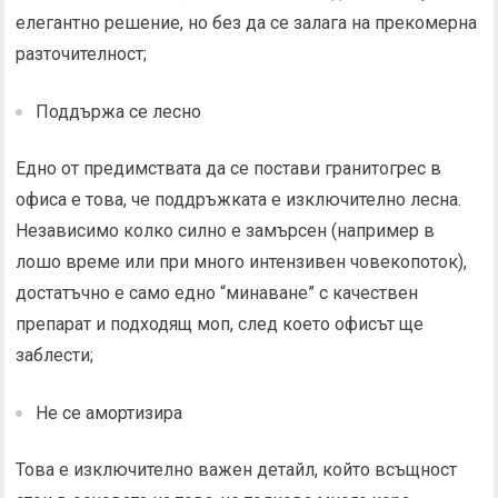
елегантно решение, но без да се залага на прекомерна
разточителност;
Поддържа се лесно
Едно от предимствата да се постави гранитогрес в
офиса е това, че поддръжката е изключително лесна.
Независимо колко силно е замърсен (например в
лошо време или при много интензивен човекопоток),
достатъчно е само едно “минаване” с качествен
препарат и подходящ моп, след което офисът ще
заблести;
Не се амортизира
Това е изключително важен детайл, който всъщност