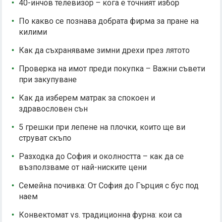
40-инчов телевизор – кога е точният избор
По какво се познава добрата фирма за пране на
килими
Как да съхраняваме зимни дрехи през лятото
Проверка на имот преди покупка – Важни съвети
при закупуване
Как да изберем матрак за спокоен и
здравословен сън
5 грешки при лепене на плочки, които ще ви
струват скъпо
Разходка до София и околността – как да се
възползваме от най-ниските цени
Семейна почивка: От София до Гърция с бус под
наем
Конвектомат vs. традиционна фурна: кои са