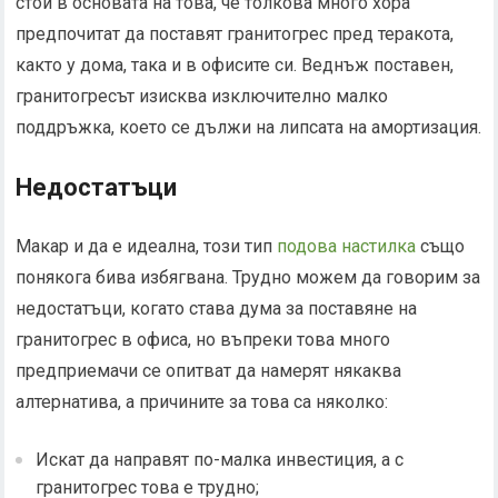
стои в основата на това, че толкова много хора
предпочитат да поставят гранитогрес пред теракота,
както у дома, така и в офисите си. Веднъж поставен,
гранитогресът изисква изключително малко
поддръжка, което се дължи на липсата на амортизация.
Недостатъци
Макар и да е идеална, този тип
подова настилка
също
понякога бива избягвана. Трудно можем да говорим за
недостатъци, когато става дума за поставяне на
гранитогрес в офиса, но въпреки това много
предприемачи се опитват да намерят някаква
алтернатива, а причините за това са няколко:
Искат да направят по-малка инвестиция, а с
гранитогрес това е трудно;