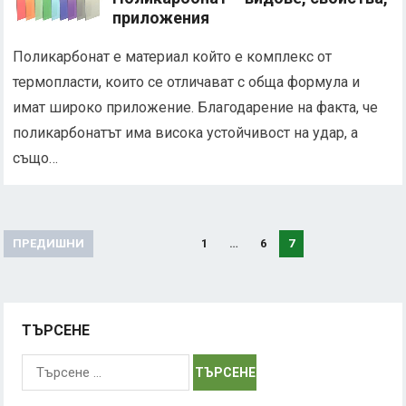
приложения
Поликарбонат е материал който е комплекс от
термопласти, които се отличават с обща формула и
имат широко приложение. Благодарение на факта, че
поликарбонатът има висока устойчивост на удар, а
също…
Разделяне
ПРЕДИШНИ
1
…
6
7
на
публикациите
на
ТЪРСЕНЕ
страници
Търсене
за: