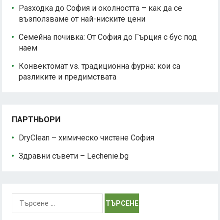
Разходка до София и околността – как да се
възползваме от най-ниските цени
Семейна почивка: От София до Гърция с бус под
наем
Конвектомат vs. традиционна фурна: кои са
разликите и предимствата
ПАРТНЬОРИ
DryClean – химическо чистене София
Здравни съвети – Lechenie.bg
Търсене
за: