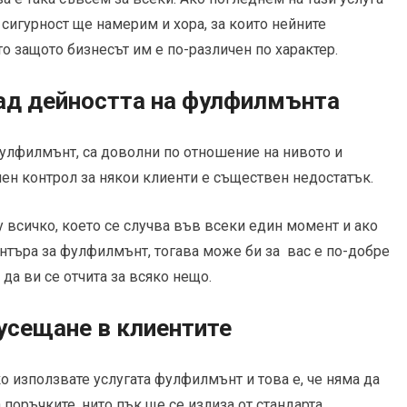
 сигурност ще намерим и хора, за които нейните
о защото бизнесът им е по-различен по характер.
ад дейността на фулфилмънта
фулфилмънт, са доволни по отношение на нивото и
ълен контрол за някои клиенти е съществен недостатък.
у всичко, което се случва във всеки един момент и ако
ентъра за фулфилмънт, тогава може би за вас е по-добре
да ви се отчита за всяко нещо.
усещане в клиентите
о използвате услугата фулфилмънт и това е, че няма да
поръчките, нито пък ще се излиза от стандарта.