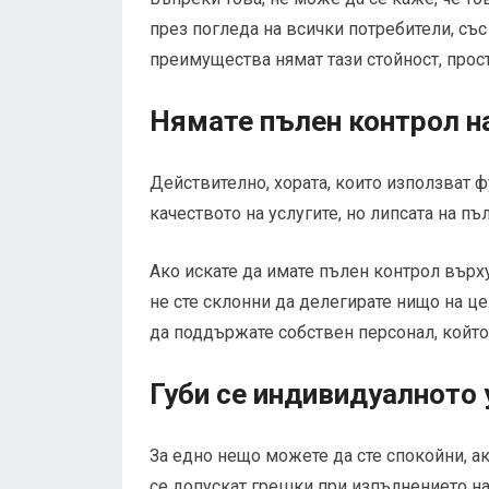
през погледа на всички потребители, със
преимущества нямат тази стойност, прост
Нямате пълен контрол н
Действително, хората, които използват 
качеството на услугите, но липсата на п
Ако искате да имате пълен контрол върх
не сте склонни да делегирате нищо на ц
да поддържате собствен персонал, който 
Губи се индивидуалното 
За едно нещо можете да сте спокойни, ак
се допускат грешки при изпълнението на 