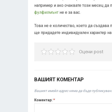
например и ако очаквате този месец да п
фулфилмънт
не е за вас.
Това не е количество, което да създава п
ще придадете индивидуален характер на 
Оцени post
ВАШИЯТ КОМЕНТАР
Вашият имейл адрес няма да бъде публикуван
Коментар:
*