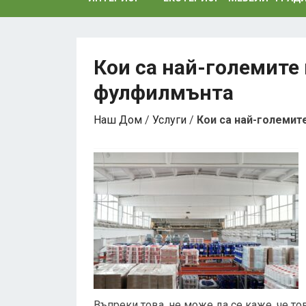
Кои са най-големите
фулфилмънта
Наш Дом
/
Услуги
/
Кои са най-големи
Въпреки това, не може да се каже, че то