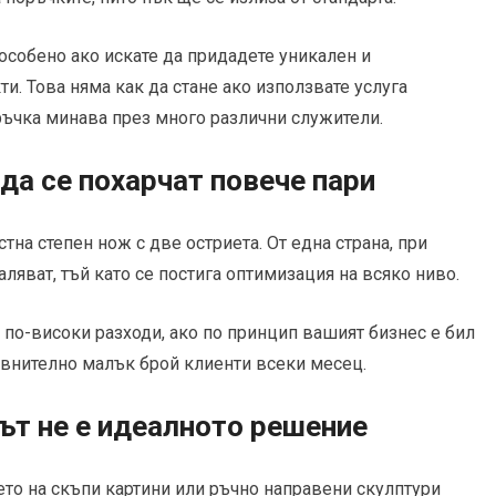
 особено ако искате да придадете уникален и
и. Това няма как да стане ако използвате услуга
оръчка минава през много различни служители.
а се похарчат повече пари
на степен нож с две остриета. От една страна, при
ляват, тъй като се постига оптимизация на всяко ниво.
 по-високи разходи, ако по принцип вашият бизнес е бил
авнително малък брой клиенти всеки месец.
ът не е идеалното решение
ето на скъпи картини или ръчно направени скулптури