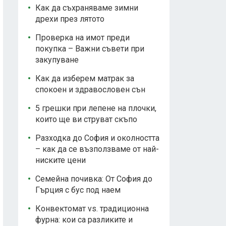
Как да съхраняваме зимни
дрехи през лятото
Проверка на имот преди
покупка – Важни съвети при
закупуване
Как да изберем матрак за
спокоен и здравословен сън
5 грешки при лепене на плочки,
които ще ви струват скъпо
Разходка до София и околността
– как да се възползваме от най-
ниските цени
Семейна почивка: От София до
Гърция с бус под наем
Конвектомат vs. традиционна
фурна: кои са разликите и