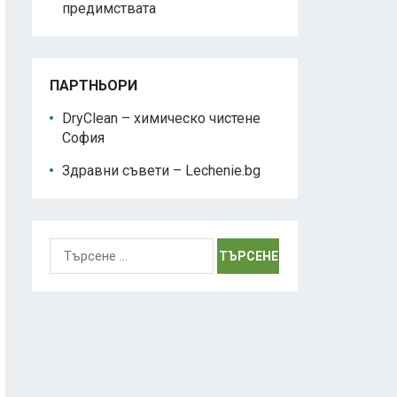
предимствата
ПАРТНЬОРИ
DryClean – химическо чистене
София
Здравни съвети – Lechenie.bg
Търсене
за: