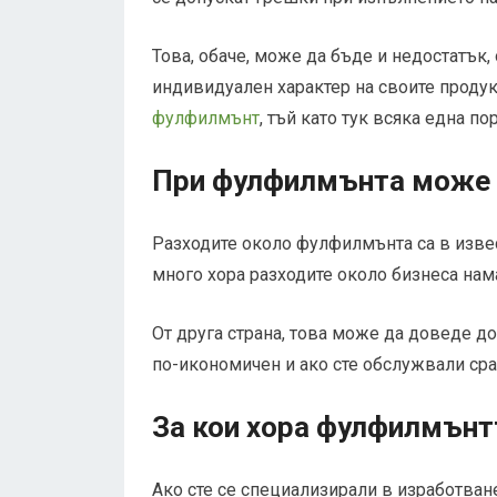
Това, обаче, може да бъде и недостатък,
индивидуален характер на своите продукт
фулфилмънт
, тъй като тук всяка една п
При фулфилмънта може д
Разходите около фулфилмънта са в извест
много хора разходите около бизнеса нама
От друга страна, това може да доведе до
по-икономичен и ако сте обслужвали ср
За кои хора фулфилмънт
Ако сте се специализирали в изработван