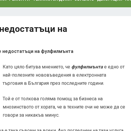
 недостатъци на
те недостатъци на фулфилмънта
Като цяло битува мнението, че
фулфилмънта
е едно от
най-полезните нововъведения в електронната
търговия в България през последните години.
Той е от толкова голяма помощ за бизнеса на
мнозинството от хората, че в техните очи не може да се
говори за никакъв минус.
ва е така съвсем за всеки. Ако погледнем на тази услуга