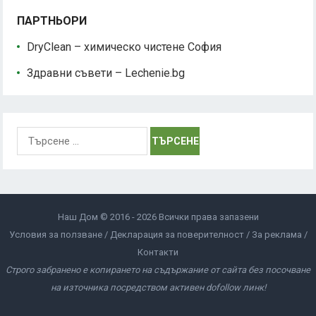
ПАРТНЬОРИ
DryClean – химическо чистене София
Здравни съвети – Lechenie.bg
Търсене
за:
Наш Дом © 2016 - 2026 Всички права запазени
Условия за ползване
Декларация за поверителност
За реклама
Контакти
Строго забранено е копирането на съдържание от сайта без посочване
на източника посредством активен dofollow линк!