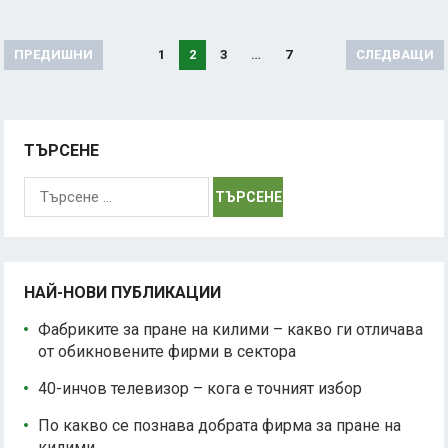
Разделяне
ПРЕДИШНИ
1
2
3
…
7
СЛЕДВАЩИ
на
публикациите
на
ТЪРСЕНЕ
страници
Търсене
за:
НАЙ-НОВИ ПУБЛИКАЦИИ
Фабриките за пране на килими – какво ги отличава
от обикновените фирми в сектора
40-инчов телевизор – кога е точният избор
По какво се познава добрата фирма за пране на
килими