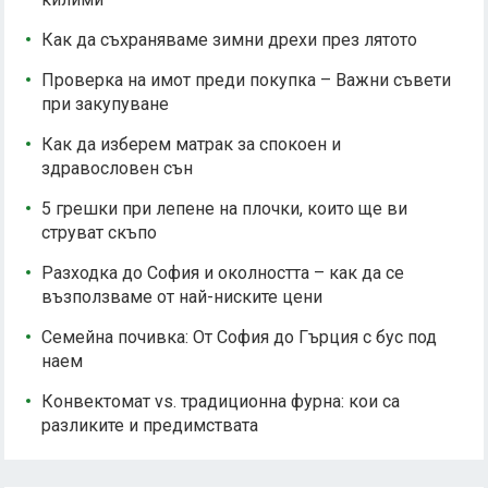
Как да съхраняваме зимни дрехи през лятото
Проверка на имот преди покупка – Важни съвети
при закупуване
Как да изберем матрак за спокоен и
здравословен сън
5 грешки при лепене на плочки, които ще ви
струват скъпо
Разходка до София и околността – как да се
възползваме от най-ниските цени
Семейна почивка: От София до Гърция с бус под
наем
Конвектомат vs. традиционна фурна: кои са
разликите и предимствата